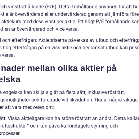
- och vinstförhållande (P/E): Detta förhållande används för att 
ktie är övervärderad eller undervärderad genom att jämföra före
 aktiekurs med dess vinst per aktie. Ett högt P/E-förhållande ka
ktien är övervärderad och vice versa.
d och efterfrågan: Aktiepriserna påverkas av utbud och efterfrå
s hög efterfrågan på en viss aktie och begränsat utbud kan prise
 versa.
lnader mellan olika aktier på
elska
å engelska kan skilja sig åt på flera sätt, inklusive rösträtt,
gsmöjligheter och företräde vid likvidation. Här är några viktiga
der att vara medveten om:
ätt: Vissa aktieägare kan ha större rösträtt än andra. Detta kalla
trättsstruktur” och kan påverka företagets styrning och
processer.