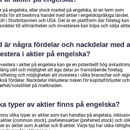
r på engelska, eller stock market på engelska, är en term som
nds för att beskriva handel med aktier i engelskspråkiga länder,
ilt i Storbritannien och USA. Det är en plattform där företag kan
ndelar till allmänheten och investerare kan köpa och sälja aktie
 är några fördelar och nackdelar med a
estera i aktier på engelska?
nvestera i aktier på engelska kan ge en potentiellt hög avkastnin
lång sikt och möjlighet att äga delar av framstående företag.
sifiering och möjligheten att investera i olika branscher och reg
kså fördelar. Nackdelar inkluderar risken för kapitalförluster och
erhet/volatilitet på marknaden.
ka typer av aktier finns på engelska?
inns olika typer av aktier som kan handlas på engelska, inklusiv
aktier (common stock), preferensaktier (preferred stock) och oli
er av aktier som A-aktier och B-aktier. Varje typ har olika rättigh