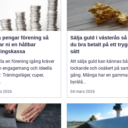
 pengar förening så
Sälja guld i västerås så får
r ni en hållbar
du bra betalt på ett tryg
ningskassa
sätt
lla en förening igång kräver
Att sälja guld kan kännas b
n engagemang och ideella
lockande och osäkert på s
r. Träningsläger, cuper,
gång. Många har en gammal 
.
byrålå...
s 2026
04 mars 2026