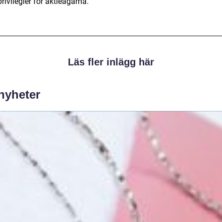
rivilegier för aktieägarna.
Läs fler inlägg här
 nyheter