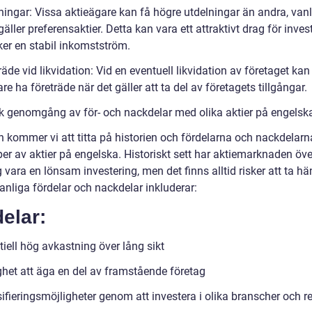
ningar: Vissa aktieägare kan få högre utdelningar än andra, vanl
gäller preferensaktier. Detta kan vara ett attraktivt drag för inves
er en stabil inkomstström.
räde vid likvidation: Vid en eventuell likvidation av företaget kan
re ha företräde när det gäller att ta del av företagets tillgångar.
sk genomgång av för- och nackdelar med olika aktier på engelsk
en kommer vi att titta på historien och fördelarna och nackdelar
per av aktier på engelska. Historiskt sett har aktiemarknaden öve
g vara en lönsam investering, men det finns alltid risker att ta hän
anliga fördelar och nackdelar inkluderar:
elar:
iell hög avkastning över lång sikt
ghet att äga en del av framstående företag
ifieringsmöjligheter genom att investera i olika branscher och r