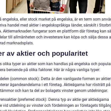
på engelska, eller stock market på engelska, är en term som anvä
riva handel med aktier i engelskspråkiga länder, särskilt i Storbr
. Aktiemarknaden fungerar som en plattform där företag kan sä
elar till allmänheten och investerare kan köpa och sälja dessa a
erad marknadsplats.
r av aktier och popularitet
ns olika typer av aktier som kan handlas på engelska och popular
era beroende på olika faktorer. Här är några vanliga typer:
delen (common stock): Detta är den vanligaste formen av aktier
terar ägandeandelarna i ett företag. Aktieägarna har rösträtt på
tämmor och kan ta del av bolagets vinster genom utdelningar.
rensaktier (preferred stock): Denna typ av aktie ger aktieägarna
e vid utdelning av vinster och fördelningen av företagets tillgån