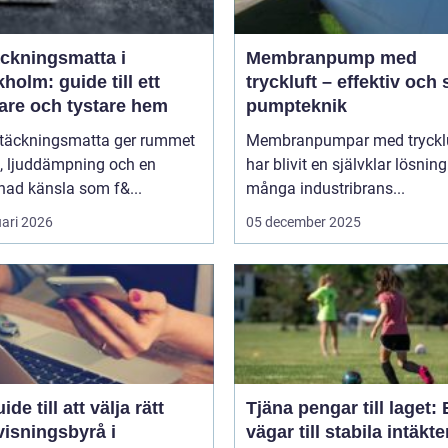
äckningsmatta i
Membranpump med
holm: guide till ett
tryckluft – effektiv och
are och tystare hem
pumpteknik
ltäckningsmatta ger rummet
Membranpumpar med tryckl
, ljuddämpning och en
har blivit en självklar lösnin
ad känsla som f&...
många industribrans...
uari 2026
05 december 2025
ide till att välja rätt
Tjäna pengar till laget:
visningsbyrå i
vägar till stabila intäkte