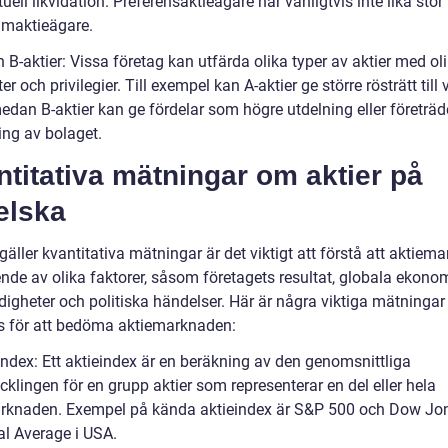
uell likvidation. Preferensaktieägare har vanligtvis inte lika stor 
maktieägare.
h B-aktier: Vissa företag kan utfärda olika typer av aktier med ol
ter och privilegier. Till exempel kan A-aktier ge större rösträtt till 
edan B-aktier kan ge fördelar som högre utdelning eller företräd
ing av bolaget.
titativa mätningar om aktier på
elska
gäller kvantitativa mätningar är det viktigt att förstå att aktie
ende av olika faktorer, såsom företagets resultat, globala ekono
igheter och politiska händelser. Här är några viktiga mätninga
 för att bedöma aktiemarknaden:
index: Ett aktieindex är en beräkning av den genomsnittliga
cklingen för en grupp aktier som representerar en del eller hela
rknaden. Exempel på kända aktieindex är S&P 500 och Dow Jo
al Average i USA.