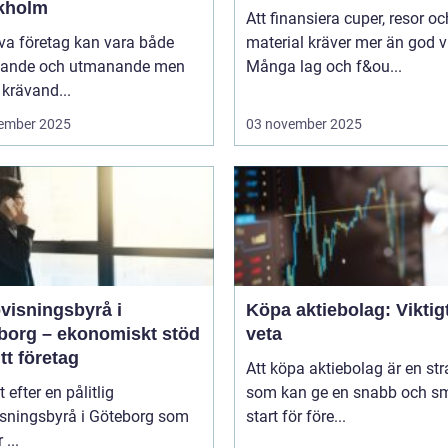
kholm
Att finansiera cuper, resor oc
iva företag kan vara både
material kräver mer än god vi
ande och utmanande men
Många lag och f&ou...
krävand...
ember 2025
03 november 2025
visningsbyrå i
Köpa aktiebolag: Viktigt
borg – ekonomiskt stöd
veta
itt företag
Att köpa aktiebolag är en str
t efter en pålitlig
som kan ge en snabb och sm
isningsbyrå i Göteborg som
start för före...
 ...