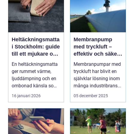
Heltäckningsmatta
Membranpump
i Stockholm: guide
med tryckluft –
till ett mjukare och
effektiv och säker
tystare hem
pumpteknik
En heltäckningsmatta
Membranpumpar med
ger rummet värme,
tryckluft har blivit en
ljuddämpning och en
självklar lösning inom
ombonad känsla som
många industribrans...
f&...
16 januari 2026
05 december 2025