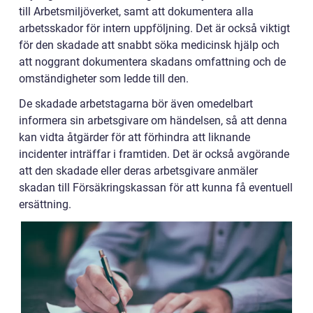
till Arbetsmiljöverket, samt att dokumentera alla
arbetsskador för intern uppföljning. Det är också viktigt
för den skadade att snabbt söka medicinsk hjälp och
att noggrant dokumentera skadans omfattning och de
omständigheter som ledde till den.
De skadade arbetstagarna bör även omedelbart
informera sin arbetsgivare om händelsen, så att denna
kan vidta åtgärder för att förhindra att liknande
incidenter inträffar i framtiden. Det är också avgörande
att den skadade eller deras arbetsgivare anmäler
skadan till Försäkringskassan för att kunna få eventuell
ersättning.