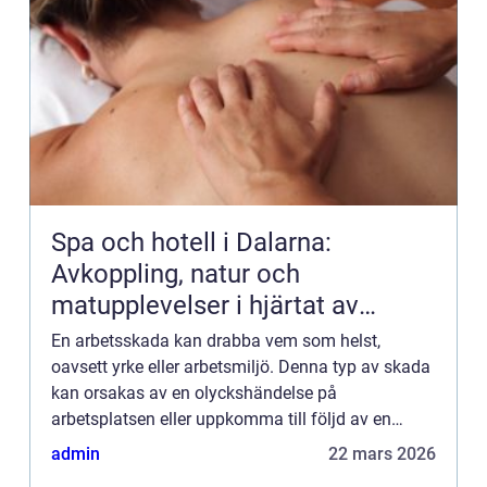
Spa och hotell i Dalarna:
Avkoppling, natur och
matupplevelser i hjärtat av
landskapet
En arbetsskada kan drabba vem som helst,
oavsett yrke eller arbetsmiljö. Denna typ av skada
kan orsakas av en olyckshändelse på
arbetsplatsen eller uppkomma till följd av en
långvarig exponering för ogynnsamma arbetsf&...
admin
22 mars 2026