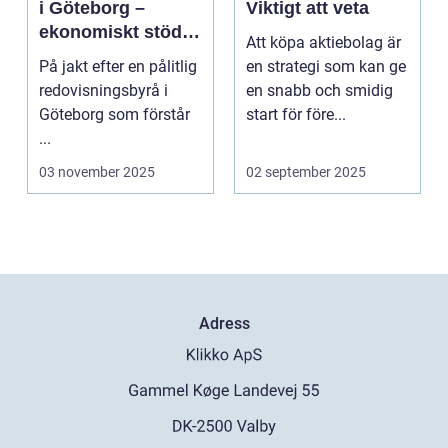
i Göteborg –
Viktigt att veta
ekonomiskt stöd
Att köpa aktiebolag är
för ditt företag
På jakt efter en pålitlig
en strategi som kan ge
redovisningsbyrå i
en snabb och smidig
Göteborg som förstår
start för före...
...
03 november 2025
02 september 2025
Adress