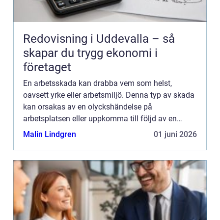
Redovisning i Uddevalla – så
skapar du trygg ekonomi i
företaget
En arbetsskada kan drabba vem som helst,
oavsett yrke eller arbetsmiljö. Denna typ av skada
kan orsakas av en olyckshändelse på
arbetsplatsen eller uppkomma till följd av en
långvarig exponering för ogynnsamma arbetsf&...
Malin Lindgren
01 juni 2026