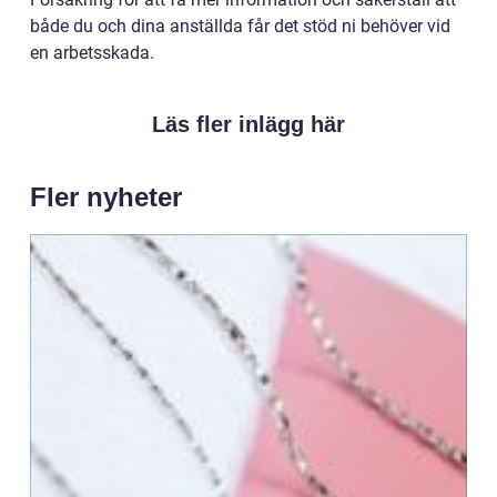
både du och dina anställda får det stöd ni behöver vid
en arbetsskada.
Läs fler inlägg här
Fler nyheter