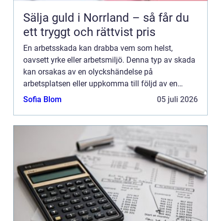
Sälja guld i Norrland – så får du
ett tryggt och rättvist pris
En arbetsskada kan drabba vem som helst,
oavsett yrke eller arbetsmiljö. Denna typ av skada
kan orsakas av en olyckshändelse på
arbetsplatsen eller uppkomma till följd av en
långvarig exponering för ogynnsamma arbetsf&...
Sofia Blom
05 juli 2026