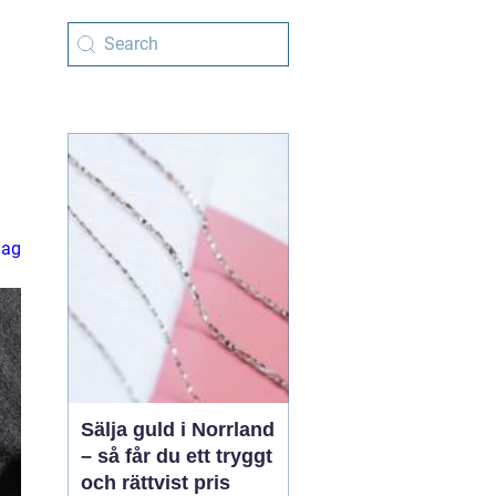
h
lag
Sälja guld i Norrland
– så får du ett tryggt
och rättvist pris