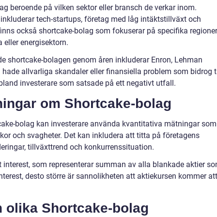
lag beroende på vilken sektor eller bransch de verkar inom.
kluderar tech-startups, företag med låg intäktstillväxt och
finns också shortcake-bolag som fokuserar på specifika regione
 eller energisektorn.
e shortcake-bolagen genom åren inkluderar Enron, Lehman
hade allvarliga skandaler eller finansiella problem som bidrog ti
land investerare som satsade på ett negativt utfall.
tningar om Shortcake-bolag
tcake-bolag kan investerare använda kvantitativa mätningar som
kor och svagheter. Det kan inkludera att titta på företagens
eringar, tillväxttrend och konkurrenssituation.
rt interest, som representerar summan av alla blankade aktier s
interest, desto större är sannolikheten att aktiekursen kommer at
n olika Shortcake-bolag