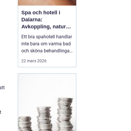
Spa och hotell i
n
Dalarna:
Avkoppling, natur
och matupplevelser
Ett bra spahotell handlar
i hjärtat av
inte bara om varma bad
landskapet
och sköna behandlingar.
Den omgivande miljön,
22 mars 2026
maten, rummen och
helhetskänslan avgör
om du verkligen går ner i
varv. I Dalarna möts
att
gäster av en
kombination som
&aum...
t