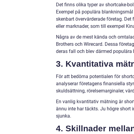
Det finns olika typer av shortcake-bo
Exempel på populära blankningsmål in
skenbart övervärderade företag. Det 
eller marknader, som till exempel Kina
Några av de mest kända och omtalad
Brothers och Wirecard. Dessa företag 
deras fall och blev därmed populära b
3. Kvantitativa mä
För att bedöma potentialen för shor
analyserar företagens finansiella styr
skuldsättning, rörelsemarginaler, värd
En vanlig kvantitativ mätning är sho
ännu inte har täckts. Ju högre short 
sjunka.
4. Skillnader mella