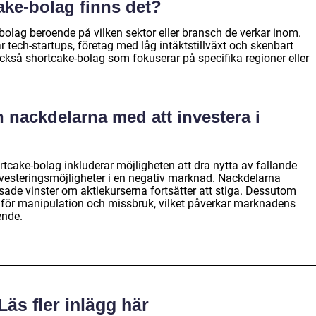
cake-bolag finns det?
-bolag beroende på vilken sektor eller bransch de verkar inom.
tech-startups, företag med låg intäktstillväxt och skenbart
också shortcake-bolag som fokuserar på specifika regioner eller
h nackdelarna med att investera i
rtcake-bolag inkluderar möjligheten att dra nytta av fallande
investeringsmöjligheter i en negativ marknad. Nackdelarna
sade vinster om aktiekurserna fortsätter att stiga. Dessutom
 för manipulation och missbruk, vilket påverkar marknadens
ende.
Läs fler inlägg här