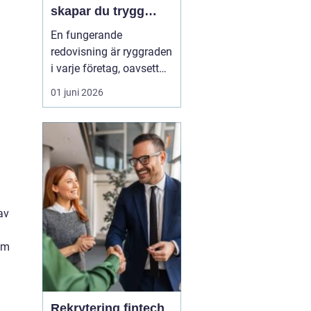
skapar du trygg
ekonomi i företaget
En fungerande
redovisning är ryggraden
i varje företag, oavsett
om verksamheten är
01 juni 2026
enmansfirma eller
medelstort aktiebolag.
När siffrorna stämmer
får företagaren ett lugn i
vardagen och bättre
förutsä...
 av
om
Rekrytering fintech