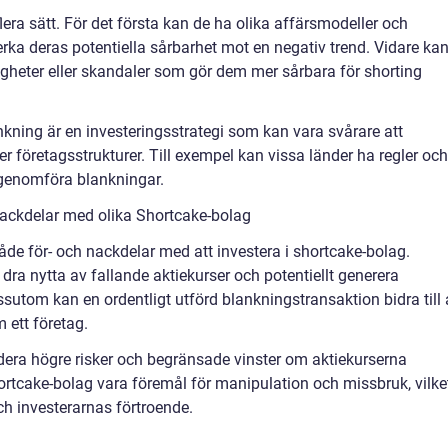
lera sätt. För det första kan de ha olika affärsmodeller och
erka deras potentiella sårbarhet mot en negativ trend. Vidare ka
agheter eller skandaler som gör dem mer sårbara för shorting
ankning är en investeringsstrategi som kan vara svårare att
 företagsstrukturer. Till exempel kan vissa länder ha regler och
 genomföra blankningar.
nackdelar med olika Shortcake-bolag
s både för- och nackdelar med att investera i shortcake-bolag.
 dra nytta av fallande aktiekurser och potentiellt generera
utom kan en ordentligt utförd blankningstransaktion bidra till 
 ett företag.
dera högre risker och begränsade vinster om aktiekurserna
hortcake-bolag vara föremål för manipulation och missbruk, vilke
h investerarnas förtroende.