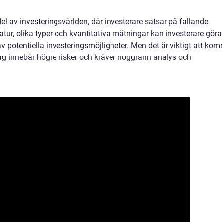
el av investeringsvärlden, där investerare satsar på fallande
atur, olika typer och kvantitativa mätningar kan investerare göra
v potentiella investeringsmöjligheter. Men det är viktigt att ko
lag innebär högre risker och kräver noggrann analys och