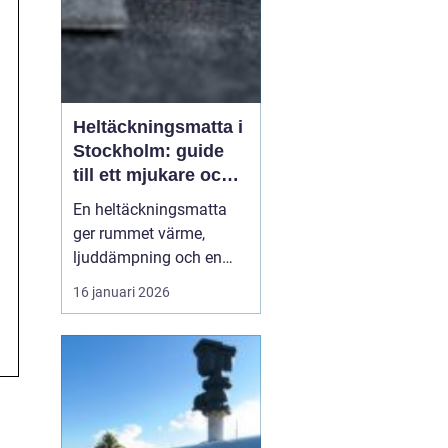
Heltäckningsmatta i
Stockholm: guide
till ett mjukare och
tystare hem
En heltäckningsmatta
ger rummet värme,
ljuddämpning och en
ombonad känsla som få
16 januari 2026
andra golv gör. I
Stockholm, där många
bor i lägenhet med
lyhörda golv och hårda
ytskikt, har intresset fö...