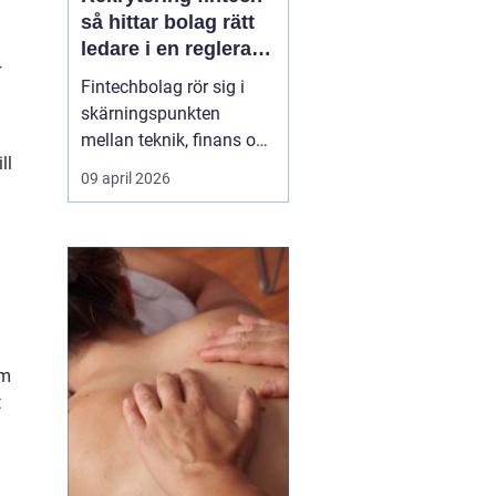
så hittar bolag rätt
ledare i en reglerad
r
tillväxtbransch
Fintechbolag rör sig i
skärningspunkten
mellan teknik, finans och
ll
reglering. Tempot är
09 april 2026
högt, investerare ställer
krav på tillväxt och
myndigheter skärper
tillsynen. I den miljön blir
rekrytering fint...
om
t