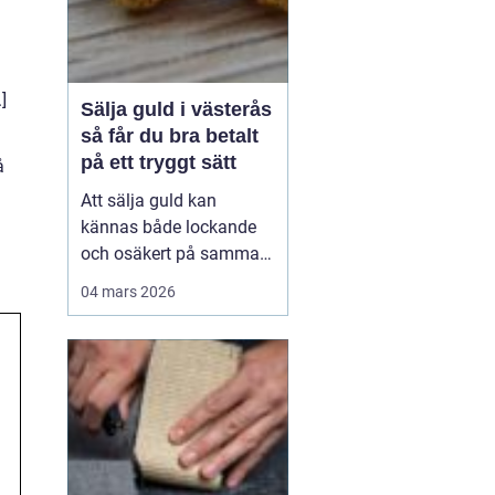
]
Sälja guld i västerås
så får du bra betalt
på ett tryggt sätt
å
Att sälja guld kan
kännas både lockande
och osäkert på samma
gång. Många har en
04 mars 2026
gammal ring i byrålådan,
ett armband som gått av
eller smycken från ett
dödsbo som ingen
använder. Värdet kan
vara allt från några
hundralappar till
tiotusentals kronor. ...