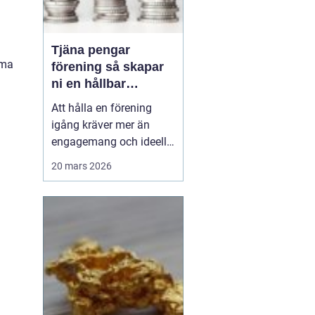
Tjäna pengar
mma
förening så skapar
ni en hållbar
föreningskassa
Att hålla en förening
igång kräver mer än
engagemang och ideella
krafter. Träningsläger,
20 mars 2026
cuper, material, hyror och
resor kostar pengar.
Samtidigt har många
styrelser och ledare ont
om tid och vill undvika
krångliga upplägg.
Därför söker många
efter ...