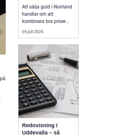
Att sälja guld i Norrland
handlar om att
kombinera bra priser
med trygghet och
05 juli 2026
enkelhet, oavsett om du
bor i en större kuststad
eller på en mindre ort i
inlandet. De långa
avstånden i norra
Sverige har tidigare gjort
 på
gulda...
t
Redovisning i
Uddevalla – så