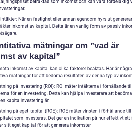
säljningspriset betraktas som inkomst och kan vara fördelaktig 
nvesteringar.
sintäkter: När en fastighet eller annan egendom hyrs ut generera
äkter inkomst av kapital. Detta är en vanlig form av passiv inko
etsägare.
titativa mätningar om ”vad är
mst av kapital”
mäta inkomst av kapital kan olika faktorer beaktas. Här är några
ativa mätningar för att bedöma resultaten av denna typ av inkom
tning på investering (ROI): ROI mäter intäkterna i förhållande til
erna för en investering. Detta kan hjälpa investerare att bedöma
n kapitalinvestering är.
tning på eget kapital (ROE): ROE mäter vinsten i förhållande till
italet som investeras. Det ger en indikation på hur effektivt ett
 sitt eget kapital för att generera inkomster.