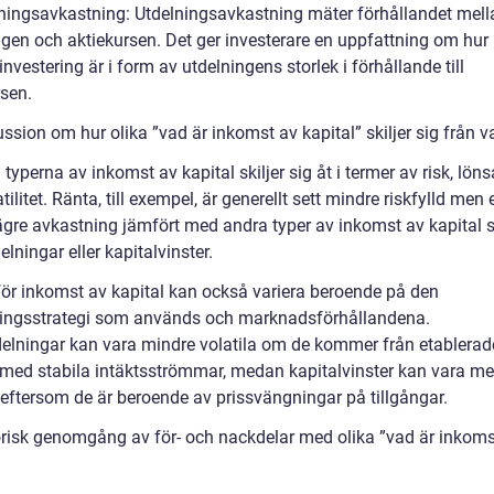
lningsavkastning: Utdelningsavkastning mäter förhållandet mell
ngen och aktiekursen. Det ger investerare en uppfattning om hu
investering är i form av utdelningens storlek i förhållande till
rsen.
ssion om hur olika ”vad är inkomst av kapital” skiljer sig från 
 typerna av inkomst av kapital skiljer sig åt i termer av risk, lö
tilitet. Ränta, till exempel, är generellt sett mindre riskfylld men 
ägre avkastning jämfört med andra typer av inkomst av kapital
elningar eller kapitalvinster.
för inkomst av kapital kan också variera beroende på den
ringsstrategi som används och marknadsförhållandena.
delningar kan vara mindre volatila om de kommer från etablerad
 med stabila intäktsströmmar, medan kapitalvinster kan vara me
 eftersom de är beroende av prissvängningar på tillgångar.
orisk genomgång av för- och nackdelar med olika ”vad är inkoms