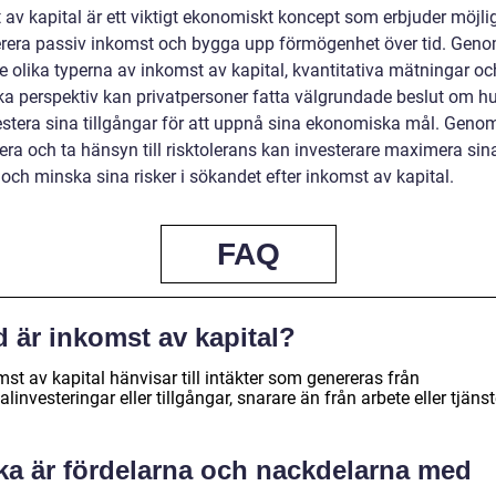
 av kapital är ett viktigt ekonomiskt koncept som erbjuder möjli
erera passiv inkomst och bygga upp förmögenhet över tid. Geno
e olika typerna av inkomst av kapital, kvantitativa mätningar oc
ska perspektiv kan privatpersoner fatta välgrundade beslut om hu
estera sina tillgångar för att uppnå sina ekonomiska mål. Genom
iera och ta hänsyn till risktolerans kan investerare maximera sin
 och minska sina risker i sökandet efter inkomst av kapital.
FAQ
 är inkomst av kapital?
st av kapital hänvisar till intäkter som genereras från
alinvesteringar eller tillgångar, snarare än från arbete eller tjänst
lka är fördelarna och nackdelarna med