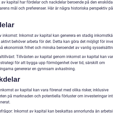
 av kapital har fördelar och nackdelar beroende på den enskilda
arens mål och preferenser. Här är några historiska perspektiv på
delar
v inkomst: Inkomst av kapital kan generera en stadig inkomstkä
aktivt behöver arbeta för det. Detta kan göra det möjligt för inv
nå ekonomisk frihet och minska beroendet av vanlig sysselsättn
ltillväxt: Tillväxten av kapital genom inkomst av kapital kan va
 strategi för att bygga upp förmögenhet över tid, särskilt om
ringarna genererar en gynnsam avkastning.
kdelar
Inkomst av kapital kan vara förenat med olika risker, inklusive
teten på marknaden och potentiella förluster om investeringar int
nerat.
efrågor: Inkomst av kapital kan beskattas annorlunda än arbet