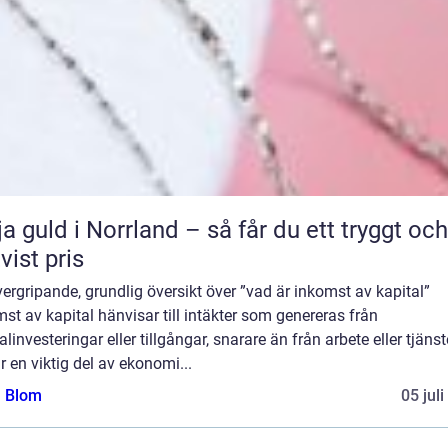
ja guld i Norrland – så får du ett tryggt och
tvist pris
ergripande, grundlig översikt över ”vad är inkomst av kapital”
st av kapital hänvisar till intäkter som genereras från
alinvesteringar eller tillgångar, snarare än från arbete eller tjänst
r en viktig del av ekonomi...
a Blom
05 jul