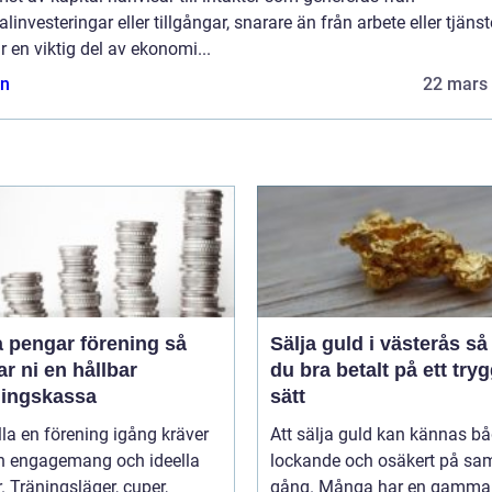
alinvesteringar eller tillgångar, snarare än från arbete eller tjänst
r en viktig del av ekonomi...
n
22 mars
 pengar förening så
Sälja guld i västerås så får
r ni en hållbar
du bra betalt på ett tryg
ningskassa
sätt
lla en förening igång kräver
Att sälja guld kan kännas b
n engagemang och ideella
lockande och osäkert på s
r. Träningsläger, cuper,
gång. Många har en gammal 