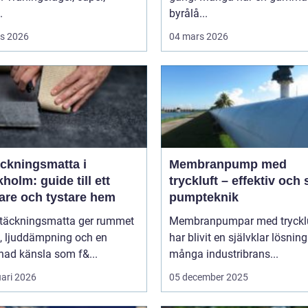
.
byrålå...
s 2026
04 mars 2026
äckningsmatta i
Membranpump med
holm: guide till ett
tryckluft – effektiv och
are och tystare hem
pumpteknik
ltäckningsmatta ger rummet
Membranpumpar med tryckl
, ljuddämpning och en
har blivit en självklar lösnin
ad känsla som f&...
många industribrans...
uari 2026
05 december 2025