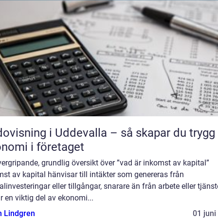
ovisning i Uddevalla – så skapar du trygg
nomi i företaget
ergripande, grundlig översikt över ”vad är inkomst av kapital”
st av kapital hänvisar till intäkter som genereras från
alinvesteringar eller tillgångar, snarare än från arbete eller tjänst
r en viktig del av ekonomi...
n Lindgren
01 juni