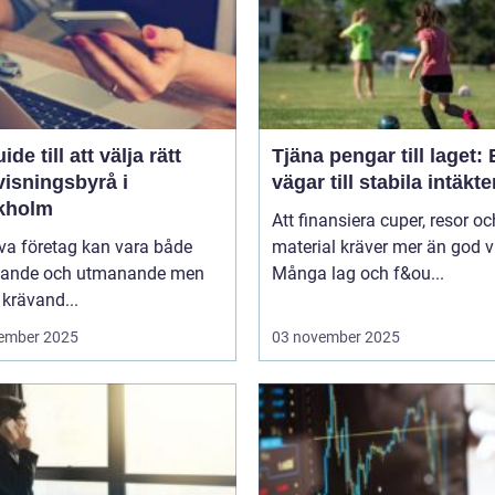
ide till att välja rätt
Tjäna pengar till laget:
visningsbyrå i
vägar till stabila intäkte
kholm
Att finansiera cuper, resor oc
iva företag kan vara både
material kräver mer än god vi
ande och utmanande men
Många lag och f&ou...
krävand...
ember 2025
03 november 2025