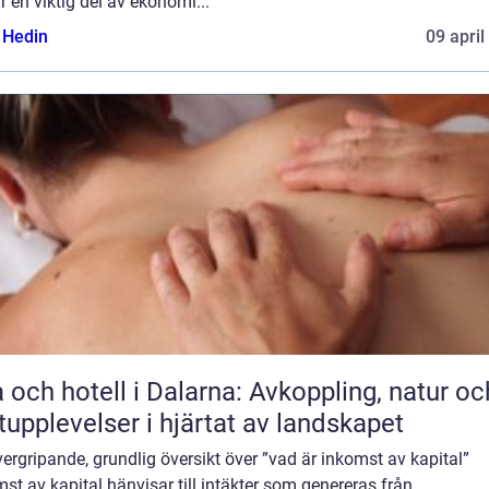
r en viktig del av ekonomi...
s Hedin
09 april
 och hotell i Dalarna: Avkoppling, natur oc
upplevelser i hjärtat av landskapet
ergripande, grundlig översikt över ”vad är inkomst av kapital”
st av kapital hänvisar till intäkter som genereras från