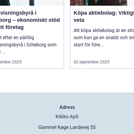
visningsbyrå i
Köpa aktiebolag: Viktigt
borg – ekonomiskt stöd
veta
itt företag
Att köpa aktiebolag är en str
t efter en pålitlig
som kan ge en snabb och sm
isningsbyrå i Göteborg som
start för före...
 ...
ember 2025
02 september 2025
Adress