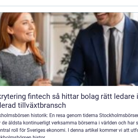
ng fintech så hittar bolag rätt ledare i en
lerad tillväxtbransch
kholmsbörsen historik: En resa genom tiderna Stockholmsbörse
 de äldsta kontinuerligt verksamma börserna i världen och har 
ntral roll för Sveriges ekonomi. I denna artikel kommer vi att ut
kholmsbörsen histor...