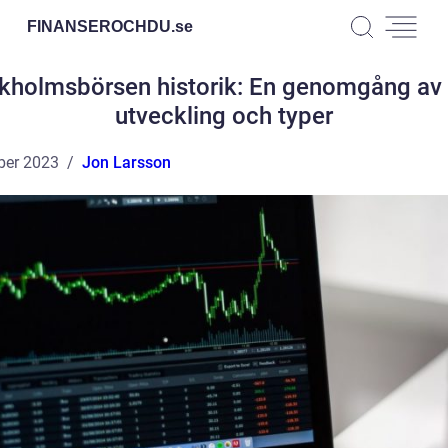
FINANSEROCHDU.
se
kholmsbörsen historik: En genomgång av
utveckling och typer
ber 2023
Jon Larsson