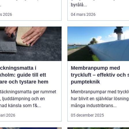
.
byrålå...
s 2026
04 mars 2026
äckningsmatta i
Membranpump med
holm: guide till ett
tryckluft – effektiv och
are och tystare hem
pumpteknik
ltäckningsmatta ger rummet
Membranpumpar med tryckl
, ljuddämpning och en
har blivit en självklar lösnin
ad känsla som f&...
många industribrans...
uari 2026
05 december 2025