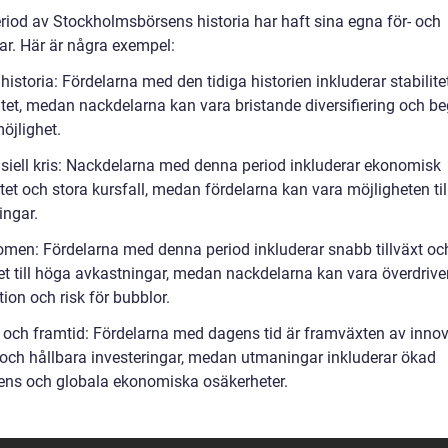
eriod av Stockholmsbörsens historia har haft sina egna för- och
ar. Här är några exempel:
 historia: Fördelarna med den tidiga historien inkluderar stabilite
itet, medan nackdelarna kan vara bristande diversifiering och b
möjlighet.
nsiell kris: Nackdelarna med denna period inkluderar ekonomisk
itet och stora kursfall, medan fördelarna kan vara möjligheten till
ingar.
oomen: Fördelarna med denna period inkluderar snabb tillväxt oc
et till höga avkastningar, medan nackdelarna kan vara överdrive
ion och risk för bubblor.
d och framtid: Fördelarna med dagens tid är framväxten av innov
 och hållbara investeringar, medan utmaningar inkluderar ökad
ens och globala ekonomiska osäkerheter.