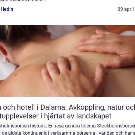
s Hedin
09 april
 och hotell i Dalarna: Avkoppling, natur oc
upplevelser i hjärtat av landskapet
kholmsbörsen historik: En resa genom tiderna Stockholmsbörse
 de äldsta kontinuerligt verksamma börserna i världen och har 