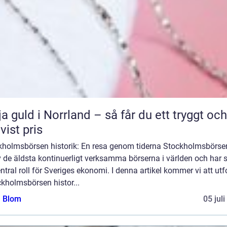
ja guld i Norrland – så får du ett tryggt och
tvist pris
kholmsbörsen historik: En resa genom tiderna Stockholmsbörse
 de äldsta kontinuerligt verksamma börserna i världen och har 
ntral roll för Sveriges ekonomi. I denna artikel kommer vi att ut
kholmsbörsen histor...
a Blom
05 jul