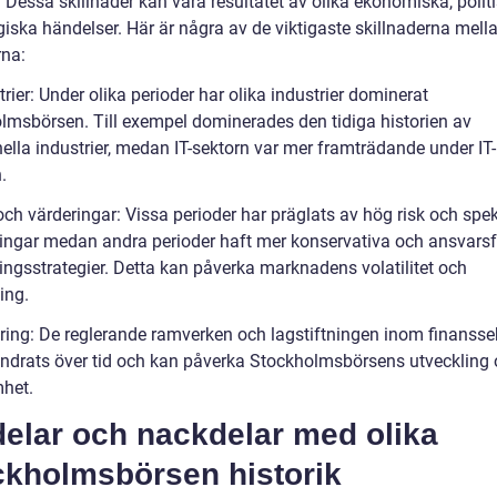
. Dessa skillnader kan vara resultatet av olika ekonomiska, polit
giska händelser. Här är några av de viktigaste skillnaderna mell
rna:
trier: Under olika perioder har olika industrier dominerat
lmsbörsen. Till exempel dominerades den tidiga historien av
nella industrier, medan IT-sektorn var mer framträdande under IT-
.
och värderingar: Vissa perioder har präglats av hög risk och spe
ringar medan andra perioder haft mer konservativa och ansvarsf
ringsstrategier. Detta kan påverka marknadens volatilitet och
ing.
ering: De reglerande ramverken och lagstiftningen inom finansse
ändrats över tid och kan påverka Stockholmsbörsens utveckling
het.
delar och nackdelar med olika
ckholmsbörsen historik