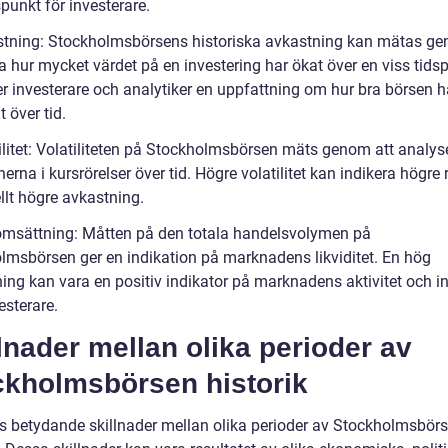
punkt för investerare.
stning: Stockholmsbörsens historiska avkastning kan mätas ge
a hur mycket värdet på en investering har ökat över en viss tidsp
er investerare och analytiker en uppfattning om hur bra börsen h
t över tid.
tilitet: Volatiliteten på Stockholmsbörsen mäts genom att analys
nerna i kursrörelser över tid. Högre volatilitet kan indikera högre 
llt högre avkastning.
omsättning: Måtten på den totala handelsvolymen på
lmsbörsen ger en indikation på marknadens likviditet. En hög
ing kan vara en positiv indikator på marknadens aktivitet och i
esterare.
lnader mellan olika perioder av
ckholmsbörsen historik
ns betydande skillnader mellan olika perioder av Stockholmsbör