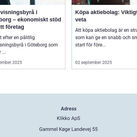
visningsbyrå i
Köpa aktiebolag: Viktigt
borg – ekonomiskt stöd
veta
itt företag
Att köpa aktiebolag är en str
t efter en pålitlig
som kan ge en snabb och sm
isningsbyrå i Göteborg som
start för före...
 ...
ember 2025
02 september 2025
Adress