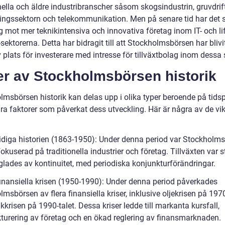
nella och äldre industribranscher såsom skogsindustrin, gruvdrift
kningssektorn och telekommunikation. Men på senare tid har det s
g mot mer teknikintensiva och innovativa företag inom IT- och li
sektorerna. Detta har bidragit till att Stockholmsbörsen har blivi
v plats för investerare med intresse för tillväxtbolag inom dessa 
er av Stockholmsbörsen historik
lmsbörsen historik kan delas upp i olika typer beroende på tids
ra faktorer som påverkat dess utveckling. Här är några av de vik
:
tidiga historien (1863-1950): Under denna period var Stockholm
okuserad på traditionella industrier och företag. Tillväxten var s
glades av kontinuitet, med periodiska konjunkturförändringar.
finansiella krisen (1950-1990): Under denna period påverkades
msbörsen av flera finansiella kriser, inklusive oljekrisen på 1970
krisen på 1990-talet. Dessa kriser ledde till markanta kursfall,
turering av företag och en ökad reglering av finansmarknaden.