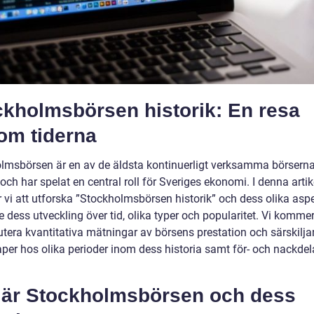
ckholmsbörsen historik: En resa
om tiderna
lmsbörsen är en av de äldsta kontinuerligt verksamma börserna
och har spelat en central roll för Sveriges ekonomi. I denna artik
vi att utforska ”Stockholmsbörsen historik” och dess olika aspe
e dess utveckling över tid, olika typer och popularitet. Vi komme
kutera kvantitativa mätningar av börsens prestation och särskilj
per hos olika perioder inom dess historia samt för- och nackde
 är Stockholmsbörsen och dess