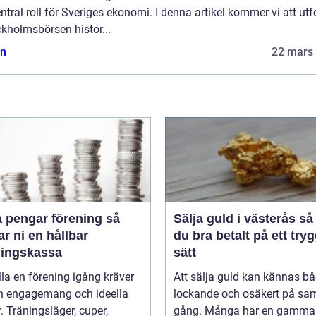
ntral roll för Sveriges ekonomi. I denna artikel kommer vi att ut
kholmsbörsen histor...
n
22 mars
 pengar förening så
Sälja guld i västerås så får
r ni en hållbar
du bra betalt på ett tryg
ningskassa
sätt
lla en förening igång kräver
Att sälja guld kan kännas b
n engagemang och ideella
lockande och osäkert på s
r. Träningsläger, cuper,
gång. Många har en gammal 