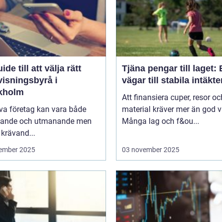
ide till att välja rätt
Tjäna pengar till laget:
visningsbyrå i
vägar till stabila intäkte
kholm
Att finansiera cuper, resor oc
iva företag kan vara både
material kräver mer än god vi
ande och utmanande men
Många lag och f&ou...
krävand...
ember 2025
03 november 2025