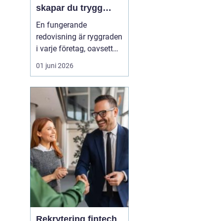
skapar du trygg
ekonomi i företaget
En fungerande
redovisning är ryggraden
i varje företag, oavsett
om verksamheten är
01 juni 2026
enmansfirma eller
medelstort aktiebolag.
När siffrorna stämmer
får företagaren ett lugn i
vardagen och bättre
förutsä...
Rekrytering fintech