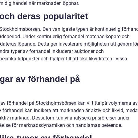
 smidig handel när marknaden öppnar.
och deras popularitet
å Stockholmsbörsen. Den vanligaste typen är kontinuerlig förhand
tidsperiod. Under kontinuerlig förhandel matchas köpare och
ppdateras löpande. Detta ger investerare möjligheten att genomfö
 Andra typer av förhandel inkluderar auktioner och
ecifika tidpunkter och hjälper till att öka likviditeten i vissa
gar av förhandel på
r av förhandel på Stockholmsbörsen kan vi titta på volymerna av
 förhandel kan indikera att marknaden är aktiv och likvid, med
aktiv marknad. Dessutom kan vi analysera prisrörelser under
rståelse för marknadsdynamiken och handlarnas beteende.