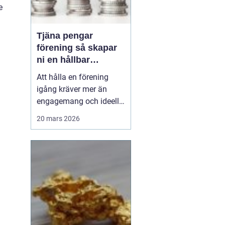
e
Tjäna pengar
förening så skapar
ni en hållbar
föreningskassa
Att hålla en förening
igång kräver mer än
engagemang och ideella
krafter. Träningsläger,
20 mars 2026
cuper, material, hyror och
resor kostar pengar.
Samtidigt har många
styrelser och ledare ont
om tid och vill undvika
krångliga upplägg.
Därför söker många
efter ...