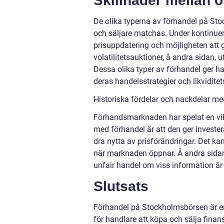
Skillnader mellan o
De olika typerna av förhandel på Stoc
och säljare matchas. Under kontinuerl
prisuppdatering och möjligheten att g
volatilitetsauktioner, å andra sidan, 
Dessa olika typer av förhandel ger h
deras handelsstrategier och likvidite
Historiska fördelar och nackdelar m
Förhandsmarknaden har spelat en vik
med förhandel är att den ger investe
dra nytta av prisförändringar. Det ka
när marknaden öppnar. Å andra sidan
unfair handel om viss information är 
Slutsats
Förhandel på Stockholmsbörsen är en
för handlare att köpa och sälja finan