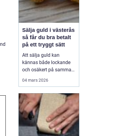
Sälja guld i västerås
så får du bra betalt
und
på ett tryggt sätt
Att sälja guld kan
kännas både lockande
och osäkert på samma
gång. Många har en
04 mars 2026
gammal ring i byrålådan,
ett armband som gått av
eller smycken från ett
dödsbo som ingen
använder. Värdet kan
vara allt från några
hundralappar till
tiotusentals kronor. ...