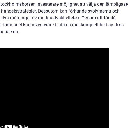
 Stockholmsbörsen investerare möjlighet att välja den lämpligast
 handelsstrategier. Dessutom kan förhandelsvolymerna och
ativa mätningar av marknadsaktiviteten. Genom att förstå
d förhandel kan investerare bilda en mer komplett bild av dess
msbörsen.