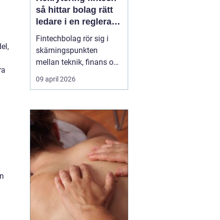
så hittar bolag rätt
ledare i en reglerad
tillväxtbransch
Fintechbolag rör sig i
el,
skärningspunkten
mellan teknik, finans och
ra
reglering. Tempot är
09 april 2026
högt, investerare ställer
krav på tillväxt och
myndigheter skärper
tillsynen. I den miljön blir
rekrytering fint...
an