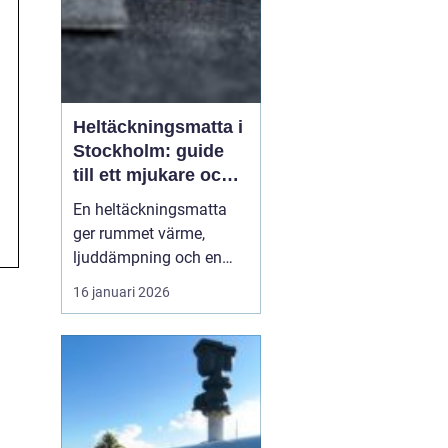
Heltäckningsmatta i
Stockholm: guide
till ett mjukare och
tystare hem
En heltäckningsmatta
ger rummet värme,
ljuddämpning och en
ombonad känsla som få
16 januari 2026
andra golv gör. I
Stockholm, där många
bor i lägenhet med
lyhörda golv och hårda
ytskikt, har intresset fö...