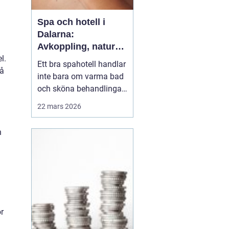
Spa och hotell i
Dalarna:
Avkoppling, natur
l.
och matupplevelser
Ett bra spahotell handlar
på
i hjärtat av
inte bara om varma bad
landskapet
och sköna behandlingar.
Den omgivande miljön,
22 mars 2026
maten, rummen och
a
helhetskänslan avgör
h
om du verkligen går ner i
varv. I Dalarna möts
gäster av en
kombination som
&aum...
r