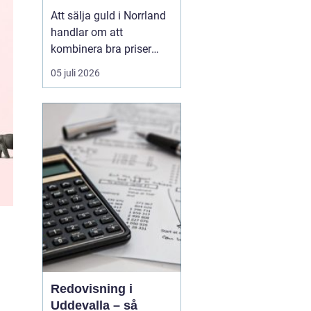
Att sälja guld i Norrland
handlar om att
kombinera bra priser
med trygghet och
05 juli 2026
enkelhet, oavsett om du
bor i en större kuststad
eller på en mindre ort i
inlandet. De långa
avstånden i norra
Sverige har tidigare gjort
gulda...
Redovisning i
Uddevalla – så