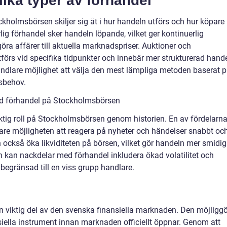
lika typer av förhandel
kholmsbörsen skiljer sig åt i hur handeln utförs och hur köpare
ig förhandel sker handeln löpande, vilket ger kontinuerlig
öra affärer till aktuella marknadspriser. Auktioner och
utförs vid specifika tidpunkter och innebär mer strukturerad hande
andlare möjlighet att välja den mest lämpliga metoden baserat 
tsbehov.
ed förhandel på Stockholmsbörsen
tig roll på Stockholmsbörsen genom historien. En av fördelarn
rare möjligheten att reagera på nyheter och händelser snabbt oc
n också öka likviditeten på börsen, vilket gör handeln mer smidig
 kan nackdelar med förhandel inkludera ökad volatilitet och
begränsad till en viss grupp handlare.
 viktig del av den svenska finansiella marknaden. Den möjliggö
siella instrument innan marknaden officiellt öppnar. Genom att