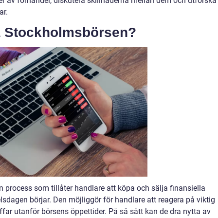
er av förhandel, diskutera skillnaderna mellan dem och utforska
ar.
på Stockholmsbörsen?
process som tillåter handlare att köpa och sälja finansiella
lsdagen börjar. Den möjliggör för handlare att reagera på viktig
ffar utanför börsens öppettider. På så sätt kan de dra nytta av