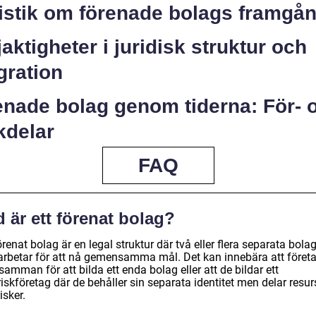
tistik om förenade bolags framgå
jaktigheter i juridisk struktur och
gration
enade bolag genom tiderna: För- 
kdelar
FAQ
 är ett förenat bolag?
örenat bolag är en legal struktur där två eller flera separata bola
rbetar för att nå gemensamma mål. Det kan innebära att föret
samman för att bilda ett enda bolag eller att de bildar ett
skföretag där de behåller sin separata identitet men delar resur
isker.