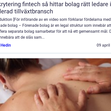
ng fintech så hittar bolag rätt ledare i en
lerad tillväxtbransch
duktion [För införande av en video som förklarar fördelarna med
ade bolag – Förenade bolag är en legal struktur som innebär att
 flera separata bolag samarbetar för att nå ett gemensamt mål. 
nnebära att de slås sam...
s Hedin
09 april