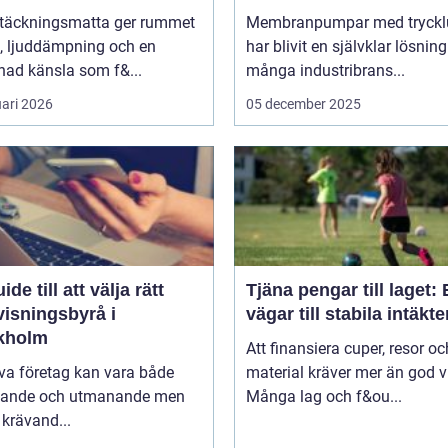
ltäckningsmatta ger rummet
Membranpumpar med tryckl
, ljuddämpning och en
har blivit en självklar lösnin
ad känsla som f&...
många industribrans...
uari 2026
05 december 2025
ide till att välja rätt
Tjäna pengar till laget:
visningsbyrå i
vägar till stabila intäkte
kholm
Att finansiera cuper, resor oc
iva företag kan vara både
material kräver mer än god vi
ande och utmanande men
Många lag och f&ou...
krävand...