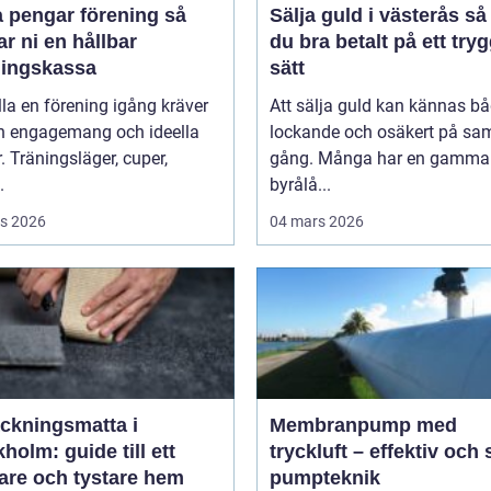
 pengar förening så
Sälja guld i västerås så får
r ni en hållbar
du bra betalt på ett tryg
ningskassa
sätt
lla en förening igång kräver
Att sälja guld kan kännas b
n engagemang och ideella
lockande och osäkert på s
r. Träningsläger, cuper,
gång. Många har en gammal 
.
byrålå...
s 2026
04 mars 2026
äckningsmatta i
Membranpump med
holm: guide till ett
tryckluft – effektiv och
are och tystare hem
pumpteknik