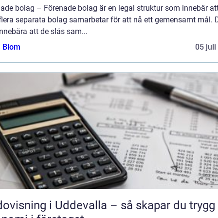
ade bolag – Förenade bolag är en legal struktur som innebär att
 flera separata bolag samarbetar för att nå ett gemensamt mål. 
nnebära att de slås sam...
a Blom
05 jul
ovisning i Uddevalla – så skapar du trygg