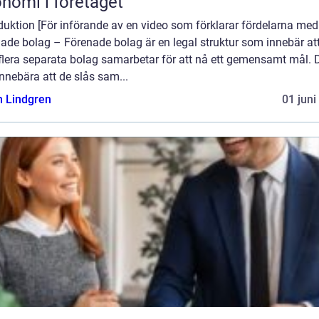
nomi i företaget
duktion [För införande av en video som förklarar fördelarna med
ade bolag – Förenade bolag är en legal struktur som innebär att
 flera separata bolag samarbetar för att nå ett gemensamt mål. 
nnebära att de slås sam...
n Lindgren
01 juni