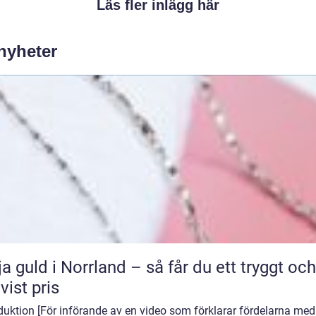
Läs fler inlägg här
 nyheter
ja guld i Norrland – så får du ett tryggt och
tvist pris
duktion [För införande av en video som förklarar fördelarna med