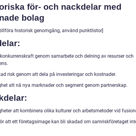
oriska för- och nackdelar med
enade bolag
 tillföra historisk genomgång, använd punktlistor]
elar:
konkurrenskraft genom samarbete och delning av resurser och
ens.
ad risk genom att dela på investeringar och kostnader.
ghet att nå nya marknader och segment genom partnerskap.
kdelar:
heter att kombinera olika kulturer och arbetsmetoder vid fusione
för att ett företagsimage kan bli skadad om samriskföretaget int