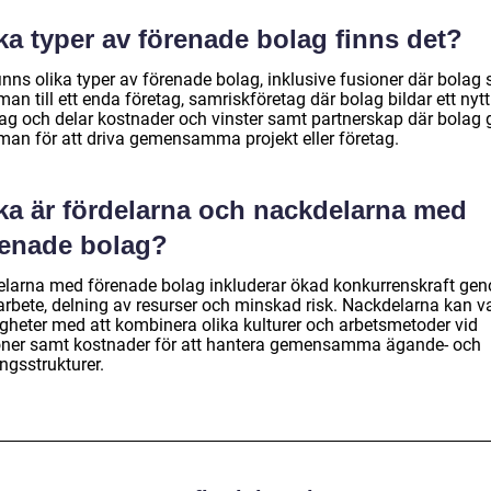
ka typer av förenade bolag finns det?
inns olika typer av förenade bolag, inklusive fusioner där bolag 
n till ett enda företag, samriskföretag där bolag bildar ett nytt
tag och delar kostnader och vinster samt partnerskap där bolag 
an för att driva gemensamma projekt eller företag.
lka är fördelarna och nackdelarna med
renade bolag?
elarna med förenade bolag inkluderar ökad konkurrenskraft ge
rbete, delning av resurser och minskad risk. Nackdelarna kan v
igheter med att kombinera olika kulturer och arbetsmetoder vid
oner samt kostnader för att hantera gemensamma ägande- och
ngsstrukturer.