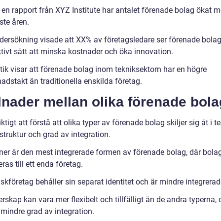
t en rapport från XYZ Institute har antalet förenade bolag ökat
ste åren.
dersökning visade att XX% av företagsledare ser förenade bola
ktivt sätt att minska kostnader och öka innovation.
tik visar att förenade bolag inom tekniksektorn har en högre
adstakt än traditionella enskilda företag.
lnader mellan olika förenade bola
iktigt att förstå att olika typer av förenade bolag skiljer sig åt i 
 struktur och grad av integration.
ner är den mest integrerade formen av förenade bolag, där bola
as till ett enda företag.
kföretag behåller sin separat identitet och är mindre integrerad
rskap kan vara mer flexibelt och tillfälligt än de andra typerna,
 mindre grad av integration.