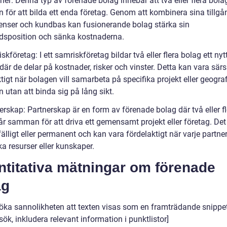
ner: Denna typ av förenade bolag innebär att två eller flera bola
för att bilda ett enda företag. Genom att kombinera sina tillgå
nser och kundbas kan fusionerande bolag stärka sin
sposition och sänka kostnaderna.
skföretag: I ett samriskföretag bildar två eller flera bolag ett nyt
där de delar på kostnader, risker och vinster. Detta kan vara särsk
tigt när bolagen vill samarbeta på specifika projekt eller geogra
 utan att binda sig på lång sikt.
erskap: Partnerskap är en form av förenade bolag där två eller f
år samman för att driva ett gemensamt projekt eller företag. Det
lfälligt eller permanent och kan vara fördelaktigt när varje partner
a resurser eller kunskaper.
ntitativa mätningar om förenade
ag
 öka sannolikheten att texten visas som en framträdande snippet 
ök, inkludera relevant information i punktlistor]