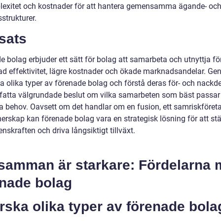
exitet och kostnader för att hantera gemensamma ägande- oc
strukturer.
sats
 bolag erbjuder ett sätt för bolag att samarbeta och utnyttja fö
d effektivitet, lägre kostnader och ökade marknadsandelar. Ge
a olika typer av förenade bolag och förstå deras för- och nackd
 fatta välgrundade beslut om vilka samarbeten som bäst passar
ka behov. Oavsett om det handlar om en fusion, ett samriskföreta
nerskap kan förenade bolag vara en strategisk lösning för att st
nskraften och driva långsiktigt tillväxt.
 samman är starkare: Fördelarna
enade bolag
rska olika typer av förenade bola