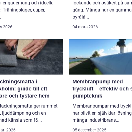
n engagemang och ideella
lockande och osäkert på s
r. Träningsläger, cuper,
gång. Många har en gammal 
.
byrålå...
s 2026
04 mars 2026
äckningsmatta i
Membranpump med
holm: guide till ett
tryckluft – effektiv och
are och tystare hem
pumpteknik
ltäckningsmatta ger rummet
Membranpumpar med tryckl
, ljuddämpning och en
har blivit en självklar lösnin
ad känsla som f&...
många industribrans...
uari 2026
05 december 2025