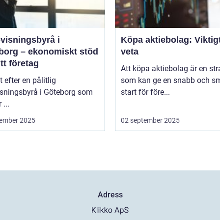
visningsbyrå i
Köpa aktiebolag: Viktigt
borg – ekonomiskt stöd
veta
itt företag
Att köpa aktiebolag är en str
t efter en pålitlig
som kan ge en snabb och sm
isningsbyrå i Göteborg som
start för före...
 ...
ember 2025
02 september 2025
Adress