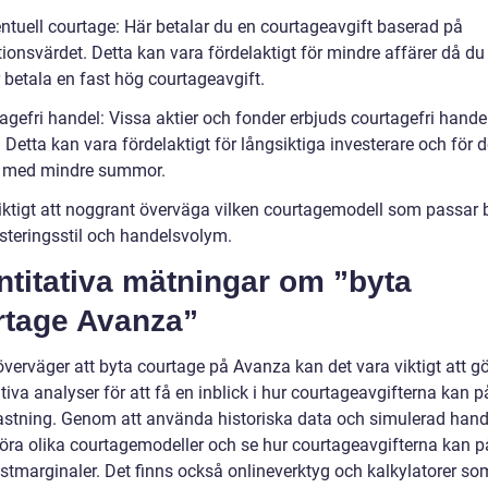
entuell courtage: Här betalar du en courtageavgift baserad på
ionsvärdet. Detta kan vara fördelaktigt för mindre affärer då du 
 betala en fast hög courtageavgift.
agefri handel: Vissa aktier och fonder erbjuds courtagefri hande
Detta kan vara fördelaktigt för långsiktiga investerare och för 
 med mindre summor.
viktigt att noggrant överväga vilken courtagemodell som passar 
esteringsstil och handelsvolym.
titativa mätningar om ”byta
rtage Avanza”
överväger att byta courtage på Avanza kan det vara viktigt att g
tiva analyser för att få en inblick i hur courtageavgifterna kan 
astning. Genom att använda historiska data och simulerad hand
öra olika courtagemodeller och se hur courtageavgifterna kan 
nstmarginaler. Det finns också onlineverktyg och kalkylatorer s