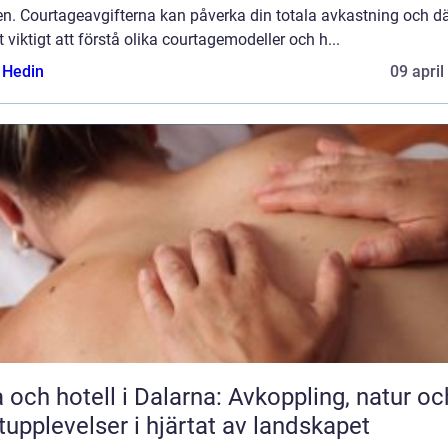
en. Courtageavgifterna kan påverka din totala avkastning och dä
t viktigt att förstå olika courtagemodeller och h...
s Hedin
09 april
 och hotell i Dalarna: Avkoppling, natur oc
upplevelser i hjärtat av landskapet