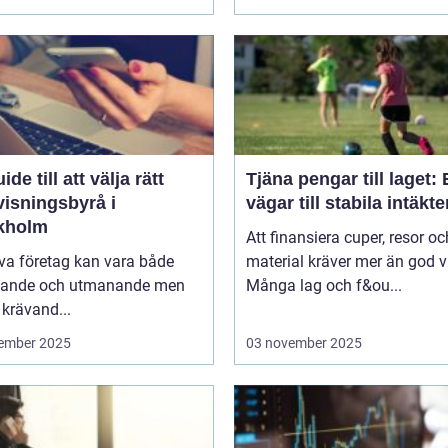
ide till att välja rätt
Tjäna pengar till laget:
visningsbyrå i
vägar till stabila intäkte
kholm
Att finansiera cuper, resor oc
iva företag kan vara både
material kräver mer än god vi
ande och utmanande men
Många lag och f&ou...
krävand...
ember 2025
03 november 2025