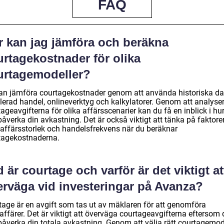
FAQ
r kan jag jämföra och beräkna
urtagekostnader för olika
urtagemodeller?
an jämföra courtagekostnader genom att använda historiska da
lerad handel, onlineverktyg och kalkylatorer. Genom att analyse
ageavgifterna för olika affärsscenarier kan du få en inblick i hu
åverka din avkastning. Det är också viktigt att tänka på faktore
affärsstorlek och handelsfrekvens när du beräknar
tagekostnaderna.
 är courtage och varför är det viktigt at
erväga vid investeringar på Avanza?
tage är en avgift som tas ut av mäklaren för att genomföra
affärer. Det är viktigt att överväga courtageavgifterna eftersom 
påverka din totala avkastning. Genom att välja rätt courtagemod