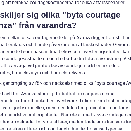
dig att beräkna courtagekostnaderna för olika affärsscenarier.
skiljer sig olika ”byta courtage
nza” från varandra?
den mellan olika courtagemodeller på Avanza ligger främst i hur
rna beräknas och hur de påverkar dina affärskostnader. Genom a
tagemodell som passar dina behov och investeringsstrategi kan
a courtagekostnaderna och förbättra din totala avkastning. Vik
r att överväga vid jämförelse av courtagemodeller inkluderar
torlek, handelsvolym och handelsfrekvens.
sk genomgång av för- och nackdelar med olika ”byta courtage A
kt sett har Avanza ständigt förbättrat och anpassat sina
modeller för att locka fler investerare. Tidigare kan fast courta
en vanligaste modellen, men med tiden har procentuell courtage 
efri handel vunnit popularitet. Nackdelar med vissa courtagemod
a höga kostnader för små affärer, medan fördelarna kan vara lä
r för stora affärer och courtagefri handel för vissa typer av