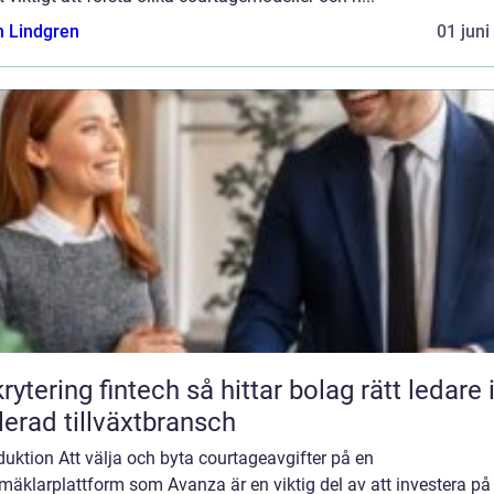
n Lindgren
01 juni
ng fintech så hittar bolag rätt ledare i en
lerad tillväxtbransch
duktion Att välja och byta courtageavgifter på en
mäklarplattform som Avanza är en viktig del av att investera på