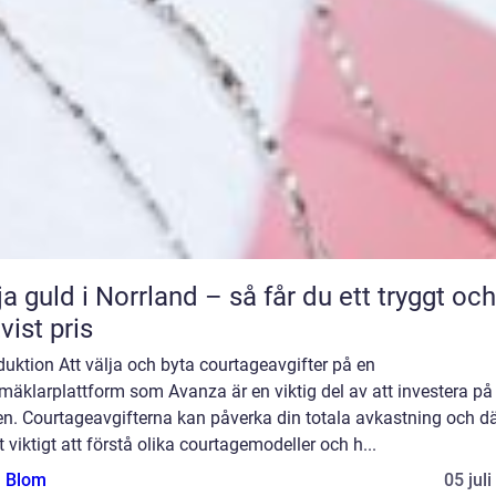
ja guld i Norrland – så får du ett tryggt och
tvist pris
duktion Att välja och byta courtageavgifter på en
mäklarplattform som Avanza är en viktig del av att investera på
en. Courtageavgifterna kan påverka din totala avkastning och dä
t viktigt att förstå olika courtagemodeller och h...
a Blom
05 jul