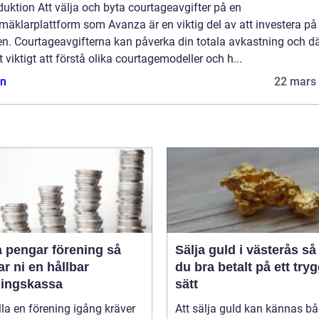
duktion Att välja och byta courtageavgifter på en
mäklarplattform som Avanza är en viktig del av att investera på
en. Courtageavgifterna kan påverka din totala avkastning och dä
t viktigt att förstå olika courtagemodeller och h...
n
22 mars
 pengar förening så
Sälja guld i västerås så får
r ni en hållbar
du bra betalt på ett tryg
ningskassa
sätt
lla en förening igång kräver
Att sälja guld kan kännas b