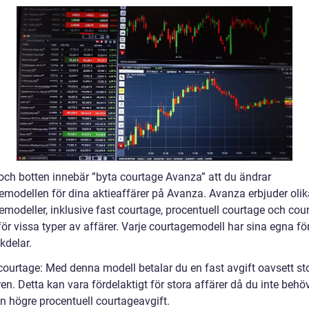
 och botten innebär ”byta courtage Avanza” att du ändrar
emodellen för dina aktieaffärer på Avanza. Avanza erbjuder olik
modeller, inklusive fast courtage, procentuell courtage och cour
ör vissa typer av affärer. Varje courtagemodell har sina egna fö
kdelar.
 courtage: Med denna modell betalar du en fast avgift oavsett st
en. Detta kan vara fördelaktigt för stora affärer då du inte behö
en högre procentuell courtageavgift.