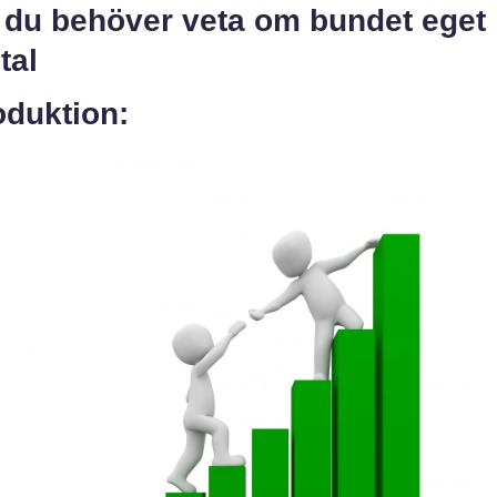
a du behöver veta om bundet eget
tal
oduktion: