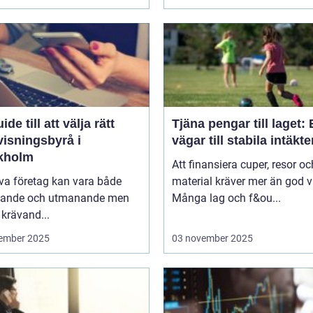
ide till att välja rätt
Tjäna pengar till laget:
visningsbyrå i
vägar till stabila intäkte
kholm
Att finansiera cuper, resor oc
iva företag kan vara både
material kräver mer än god vi
ande och utmanande men
Många lag och f&ou...
krävand...
ember 2025
03 november 2025