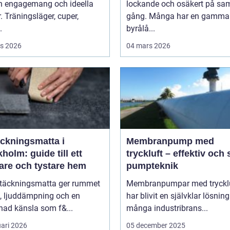
n engagemang och ideella
lockande och osäkert på s
r. Träningsläger, cuper,
gång. Många har en gammal 
.
byrålå...
s 2026
04 mars 2026
äckningsmatta i
Membranpump med
holm: guide till ett
tryckluft – effektiv och
are och tystare hem
pumpteknik
ltäckningsmatta ger rummet
Membranpumpar med tryckl
, ljuddämpning och en
har blivit en självklar lösnin
ad känsla som f&...
många industribrans...
uari 2026
05 december 2025