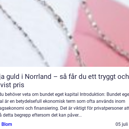
ja guld i Norrland – så får du ett tryggt och
tvist pris
du behöver veta om bundet eget kapital Introduktion: Bundet ege
tal är en betydelsefull ekonomisk term som ofta används inom
agsekonomi och finansiering. Det är viktigt för privatpersoner at
å detta begrepp eftersom det kan påver...
a Blom
05 jul