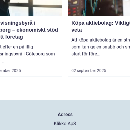
visningsbyrå i
Köpa aktiebolag: Viktigt
borg – ekonomiskt stöd
veta
itt företag
Att köpa aktiebolag är en str
t efter en pålitlig
som kan ge en snabb och sm
isningsbyrå i Göteborg som
start för före...
 ...
ember 2025
02 september 2025
Adress