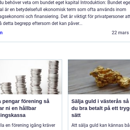
du behöver veta om bundet eget kapital Introduktion: Bundet ege
tal är en betydelsefull ekonomisk term som ofta används inom
agsekonomi och finansiering. Det är viktigt för privatpersoner at
å detta begrepp eftersom det kan påver...
n
22 mars
 pengar förening så
Sälja guld i västerås så får
r ni en hållbar
du bra betalt på ett tryg
ningskassa
sätt
lla en förening igång kräver
Att sälja guld kan kännas b