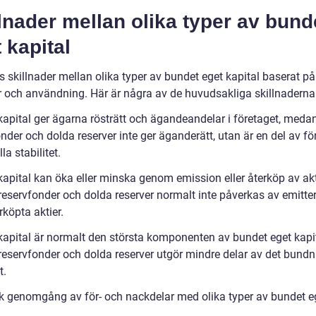
lnader mellan olika typer av bund
 kapital
s skillnader mellan olika typer av bundet eget kapital baserat p
r och användning. Här är några av de huvudsakliga skillnaderna
ekapital ger ägarna rösträtt och ägandeandelar i företaget, meda
nder och dolda reserver inte ger äganderätt, utan är en del av fö
la stabilitet.
kapital kan öka eller minska genom emission eller återköp av akt
eservfonder och dolda reserver normalt inte påverkas av emitte
erköpta aktier.
ekapital är normalt den största komponenten av bundet eget kapit
eservfonder och dolda reserver utgör mindre delar av det bund
t.
sk genomgång av för- och nackdelar med olika typer av bundet e