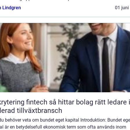
n Lindgren
01 juni
ng fintech så hittar bolag rätt ledare i en
lerad tillväxtbransch
du behöver veta om bundet eget kapital Introduktion: Bundet ege
tal är en betydelsefull ekonomisk term som ofta används inom