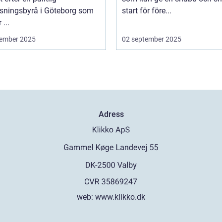
isningsbyrå i Göteborg som
start för före...
 ...
ember 2025
02 september 2025
Adress
web:
www.klikko.dk