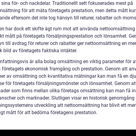
 sina för- och nackdelar. Traditionellt sett fokuserades mest på
msättning för att mäta företagets prestation, men detta mått ku
nde eftersom det inte tog hänsyn till returer, rabatter och moms
en har dock ett skifte ägt rum mot att använda nettoomsättning
kt mått på företagets försäljningsprestation och lönsamhet. Ge
n till avdrag för returer och rabatter ger nettoomsättning en me
sk bild av företagets faktiska intäkter.
attningsvis är alla bolag omsättning en viktig parameter för a
företagets ekonomisk framgång och prestation. Genom att an
yper av omsättning och kvantitativa mätningar kan man få en dj
lse för företagets försäljningsmönster och lönsamhet. Genom att
lnader som finns mellan olika företags omsättning kan man få ins
ranscher och marknader. Slutligen visar en historisk genomgång
ingssystemens utveckling att nettoomsättning har blivit ett mer
itligt mått för att bedöma företagens prestation.