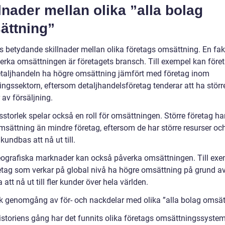
lnader mellan olika ”alla bolag
ättning”
ns betydande skillnader mellan olika företags omsättning. En fa
erka omsättningen är företagets bransch. Till exempel kan före
taljhandeln ha högre omsättning jämfört med företag inom
ningssektorn, eftersom detaljhandelsföretag tenderar att ha störr
av försäljning.
storlek spelar också en roll för omsättningen. Större företag ha
msättning än mindre företag, eftersom de har större resurser oc
kundbas att nå ut till.
eografiska marknader kan också påverka omsättningen. Till ex
etag som verkar på global nivå ha högre omsättning på grund av
att nå ut till fler kunder över hela världen.
sk genomgång av för- och nackdelar med olika ”alla bolag omsät
istoriens gång har det funnits olika företags omsättningssyst