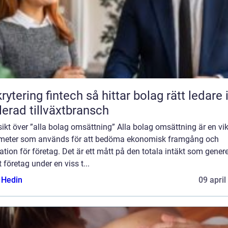
ng fintech så hittar bolag rätt ledare i en
lerad tillväxtbransch
ikt över ”alla bolag omsättning” Alla bolag omsättning är en vik
meter som används för att bedöma ekonomisk framgång och
ation för företag. Det är ett mått på den totala intäkt som gener
t företag under en viss t...
s Hedin
09 april