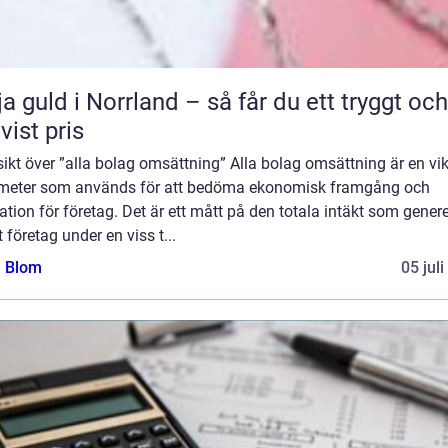
ja guld i Norrland – så får du ett tryggt och
tvist pris
ikt över ”alla bolag omsättning” Alla bolag omsättning är en vik
meter som används för att bedöma ekonomisk framgång och
ation för företag. Det är ett mått på den totala intäkt som gener
t företag under en viss t...
a Blom
05 jul