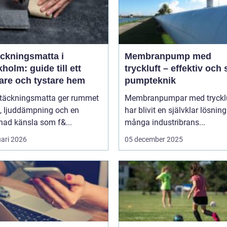
äckningsmatta i
Membranpump med
holm: guide till ett
tryckluft – effektiv och
are och tystare hem
pumpteknik
ltäckningsmatta ger rummet
Membranpumpar med tryckl
, ljuddämpning och en
har blivit en självklar lösnin
ad känsla som f&...
många industribrans...
uari 2026
05 december 2025