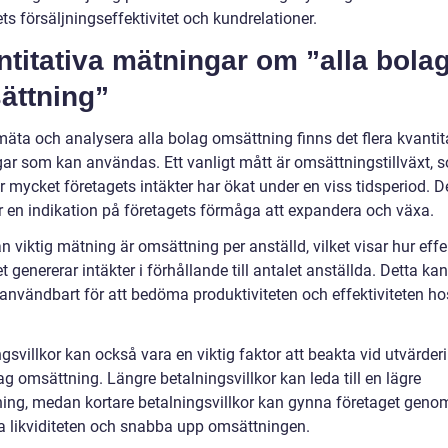
ts försäljningseffektivitet och kundrelationer.
titativa mätningar om ”alla bola
ättning”
mäta och analysera alla bolag omsättning finns det flera kvantit
ar som kan användas. Ett vanligt mått är omsättningstillväxt, 
r mycket företagets intäkter har ökat under en viss tidsperiod. D
r en indikation på företagets förmåga att expandera och växa.
 viktig mätning är omsättning per anställd, vilket visar hur effe
t genererar intäkter i förhållande till antalet anställda. Detta ka
 användbart för att bedöma produktiviteten och effektiviteten ho
gsvillkor kan också vara en viktig faktor att beakta vid utvärder
ag omsättning. Längre betalningsvillkor kan leda till en lägre
ing, medan kortare betalningsvillkor kan gynna företaget genom
ra likviditeten och snabba upp omsättningen.