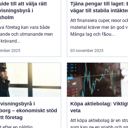
ide till att välja rätt
Tjäna pengar till laget:
visningsbyrå i
vägar till stabila intäkte
kholm
Att finansiera cuper, resor oc
iva företag kan vara både
material kräver mer än god vi
ande och utmanande men
Många lag och f&ou...
krävand...
ember 2025
03 november 2025
visningsbyrå i
Köpa aktiebolag: Viktigt
borg – ekonomiskt stöd
veta
itt företag
Att köpa aktiebolag är en str
t efter en pålitlig
som kan ge en snabb och sm