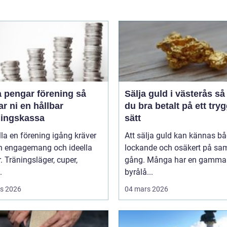
 pengar förening så
Sälja guld i västerås så får
r ni en hållbar
du bra betalt på ett tryg
ningskassa
sätt
lla en förening igång kräver
Att sälja guld kan kännas b
n engagemang och ideella
lockande och osäkert på s
r. Träningsläger, cuper,
gång. Många har en gammal 
.
byrålå...
s 2026
04 mars 2026