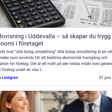
ovisning i Uddevalla – så skapar du trygg
nomi i företaget
ikt över ”alla bolag omsättning” Alla bolag omsättning är en vik
meter som används för att bedöma ekonomisk framgång och
ation för företag. Det är ett mått på den totala intäkt som gener
t företag under en viss t...
n Lindgren
01 juni