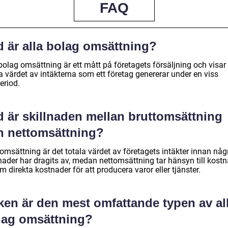
FAQ
d är alla bolag omsättning?
bolag omsättning är ett mått på företagets försäljning och visar
a värdet av intäkterna som ett företag genererar under en viss
eriod.
d är skillnaden mellan bruttomsättning
h nettomsättning?
omsättning är det totala värdet av företagets intäkter innan någ
nader har dragits av, medan nettomsättning tar hänsyn till kost
 direkta kostnader för att producera varor eller tjänster.
ken är den mest omfattande typen av al
lag omsättning?