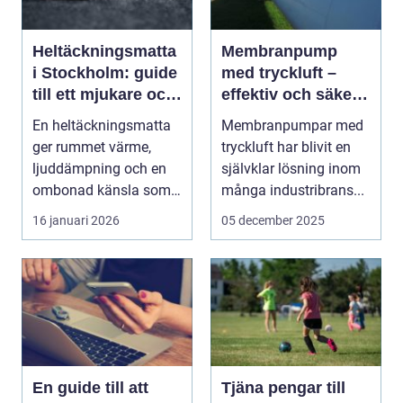
Heltäckningsmatta
Membranpump
i Stockholm: guide
med tryckluft –
till ett mjukare och
effektiv och säker
tystare hem
pumpteknik
En heltäckningsmatta
Membranpumpar med
ger rummet värme,
tryckluft har blivit en
ljuddämpning och en
självklar lösning inom
ombonad känsla som
många industribrans...
f&...
16 januari 2026
05 december 2025
En guide till att
Tjäna pengar till