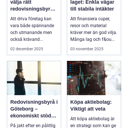
välja rätt
laget: Enkla vägar
redovisningsbyrå i
till stabila intäkter
Stockholm
Att driva företag kan
Att finansiera cuper,
vara både spännande
resor och material
och utmanande men
kräver mer än god vilja.
också krävand...
Många lag och f&ou...
02 december 2025
03 november 2025
Redovisningsbyrå i
Köpa aktiebolag:
Göteborg –
Viktigt att veta
ekonomiskt stöd
Att köpa aktiebolag är
för ditt företag
På jakt efter en pålitlig
en strategi som kan ge