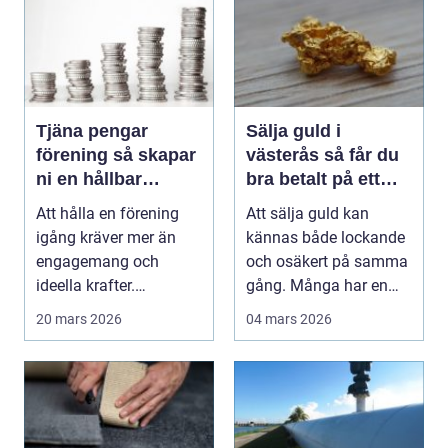
Tjäna pengar
Sälja guld i
förening så skapar
västerås så får du
ni en hållbar
bra betalt på ett
föreningskassa
tryggt sätt
Att hålla en förening
Att sälja guld kan
igång kräver mer än
kännas både lockande
engagemang och
och osäkert på samma
ideella krafter.
gång. Många har en
Träningsläger, cuper,
gammal ring i byrålå...
20 mars 2026
04 mars 2026
mate...