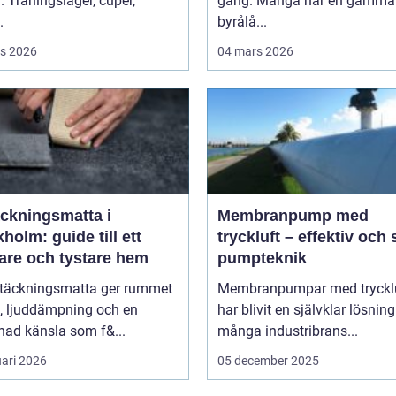
r. Träningsläger, cuper,
gång. Många har en gammal 
.
byrålå...
s 2026
04 mars 2026
äckningsmatta i
Membranpump med
holm: guide till ett
tryckluft – effektiv och
are och tystare hem
pumpteknik
ltäckningsmatta ger rummet
Membranpumpar med tryckl
, ljuddämpning och en
har blivit en självklar lösnin
ad känsla som f&...
många industribrans...
uari 2026
05 december 2025