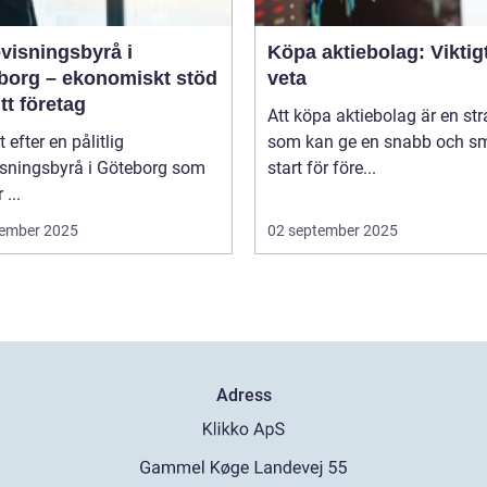
visningsbyrå i
Köpa aktiebolag: Viktigt
borg – ekonomiskt stöd
veta
itt företag
Att köpa aktiebolag är en str
t efter en pålitlig
som kan ge en snabb och sm
isningsbyrå i Göteborg som
start för före...
 ...
ember 2025
02 september 2025
Adress