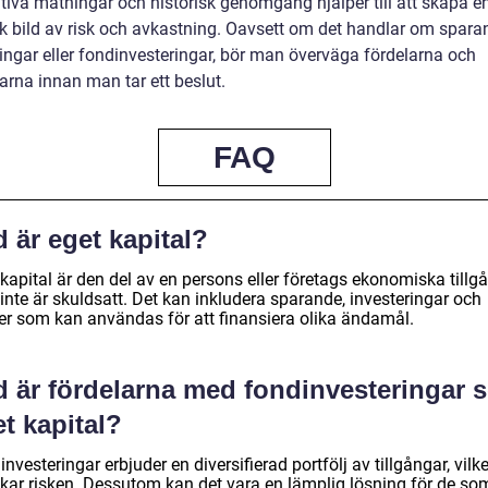
ativa mätningar och historisk genomgång hjälper till att skapa e
isk bild av risk och avkastning. Oavsett om det handlar om spara
ringar eller fondinvesteringar, bör man överväga fördelarna och
arna innan man tar ett beslut.
FAQ
 är eget kapital?
kapital är den del av en persons eller företags ekonomiska tillg
inte är skuldsatt. Det kan inkludera sparande, investeringar och
er som kan användas för att finansiera olika ändamål.
d är fördelarna med fondinvesteringar 
t kapital?
nvesteringar erbjuder en diversifierad portfölj av tillgångar, vilke
kar risken. Dessutom kan det vara en lämplig lösning för de som