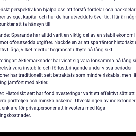
oriskt perspektiv kan hjälpa oss att förstå fördelar och nackdela
per av eget kapital och hur de har utvecklats över tid. Här är någ
punkter att ta hänsyn till:
nde: Sparande har alltid varit en viktig del av en stabil ekonom
ot oförutsedda utgifter. Nackdelen är att sparräntor historiskt 
lativt låga, vilket medför begränsat utbyte på lång sikt.
steringar: Aktiemarknader har visat sig vara lönsamma på lång s
också vara instabila och förlustbringande under vissa perioder.
oner har traditionellt sett betraktats som mindre riskabla, men l
ing jämfört med aktier.
r: Historiskt sett har fondinvesteringar varit ett effektivt sätt att
iera portföljen och minska riskerna. Utvecklingen av indexfonder
t enklare för privatpersoner att investera med låga
ningskostnader.