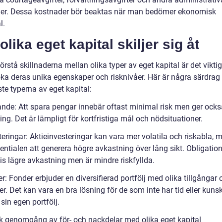
er. Dessa kostnader bör beaktas när man bedömer ekonomisk
l.
olika eget kapital skiljer sig åt
förstå skillnaderna mellan olika typer av eget kapital är det viktig
ka deras unika egenskaper och risknivåer. Här är några särdrag
te typerna av eget kapital:
ande: Att spara pengar innebär oftast minimal risk men ger ocks
ng. Det är lämpligt för kortfristiga mål och nödsituationer.
teringar: Aktieinvesteringar kan vara mer volatila och riskabla, 
entialen att generera högre avkastning över lång sikt. Obligation
is lägre avkastning men är mindre riskfyllda.
r: Fonder erbjuder en diversifierad portfölj med olika tillgångar 
er. Det kan vara en bra lösning för de som inte har tid eller kuns
sin egen portfölj.
sk genomgång av för- och nackdelar med olika eget kapital