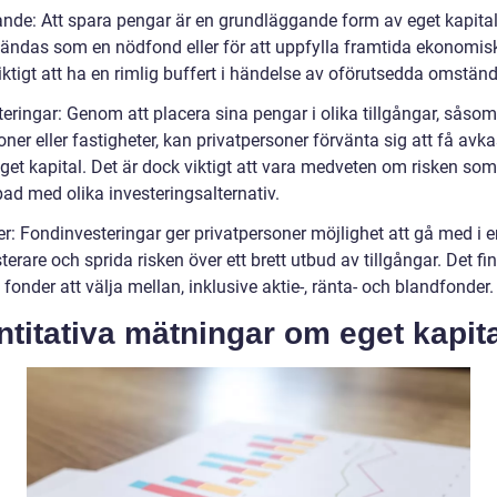
ande: Att spara pengar är en grundläggande form av eget kapita
ändas som en nödfond eller för att uppfylla framtida ekonomis
iktigt att ha en rimlig buffert i händelse av oförutsedda omständ
teringar: Genom att placera sina pengar i olika tillgångar, såsom 
oner eller fastigheter, kan privatpersoner förvänta sig att få avk
eget kapital. Det är dock viktigt att vara medveten om risken som
ad med olika investeringsalternativ.
r: Fondinvesteringar ger privatpersoner möjlighet att gå med i e
terare och sprida risken över ett brett utbud av tillgångar. Det fi
 fonder att välja mellan, inklusive aktie-, ränta- och blandfonder.
titativa mätningar om eget kapit