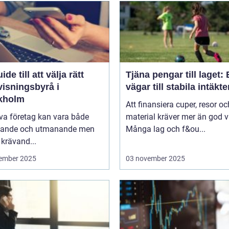
ide till att välja rätt
Tjäna pengar till laget:
visningsbyrå i
vägar till stabila intäkte
kholm
Att finansiera cuper, resor oc
iva företag kan vara både
material kräver mer än god vi
ande och utmanande men
Många lag och f&ou...
krävand...
ember 2025
03 november 2025