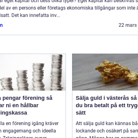
r eget kapital och dess olika typer? Eget kapital kan beskrivas
el av en persons eller företags ekonomiska tillgångar som inte 
satt. Det kan innefatta inv...
n
22 mars
 pengar förening så
Sälja guld i västerås så får
r ni en hållbar
du bra betalt på ett tryg
ningskassa
sätt
lla en förening igång kräver
Att sälja guld kan kännas b
n engagemang och ideella
lockande och osäkert på s