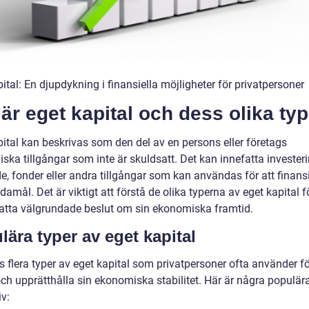
ital: En djupdykning i finansiella möjligheter för privatpersoner
är eget kapital och dess olika ty
pital kan beskrivas som den del av en persons eller företags
ka tillgångar som inte är skuldsatt. Det kan innefatta investeri
e, fonder eller andra tillgångar som kan användas för att finans
damål. Det är viktigt att förstå de olika typerna av eget kapital fö
atta välgrundade beslut om sin ekonomiska framtid.
lära typer av eget kapital
s flera typer av eget kapital som privatpersoner ofta använder fö
ch upprätthålla sin ekonomiska stabilitet. Här är några populär
iv: