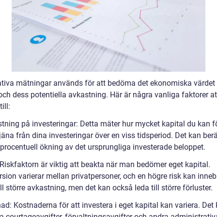
ativa mätningar används för att bedöma det ekonomiska värdet 
och dess potentiella avkastning. Här är några vanliga faktorer at
ill:
stning på investeringar: Detta mäter hur mycket kapital du kan 
tjäna från dina investeringar över en viss tidsperiod. Det kan be
procentuell ökning av det ursprungliga investerade beloppet.
 Riskfaktorn är viktig att beakta när man bedömer eget kapital.
rsion varierar mellan privatpersoner, och en högre risk kan inne
ll större avkastning, men det kan också leda till större förluster.
ad: Kostnaderna för att investera i eget kapital kan variera. Det
a courtageavgifter, förvaltningsavgifter och andra administrativ