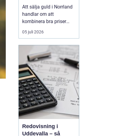
Att sälja guld i Norrland
handlar om att
kombinera bra priser
med trygghet och
05 juli 2026
enkelhet, oavsett om du
bor i en större kuststad
eller på en mindre ort i
inlandet. De långa
avstånden i norra
Sverige har tidigare gjort
gulda...
Redovisning i
Uddevalla – så