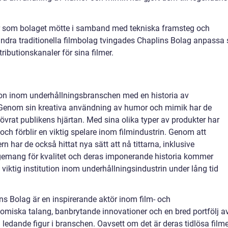
 som bolaget mötte i samband med tekniska framsteg och
ndra traditionella filmbolag tvingades Chaplins Bolag anpassa 
stributionskanaler för sina filmer.
tion inom underhållningsbranschen med en historia av
 Genom sin kreativa användning av humor och mimik har de
övrat publikens hjärtan. Med sina olika typer av produkter har
och förblir en viktig spelare inom filmindustrin. Genom att
n har de också hittat nya sätt att nå tittarna, inklusive
gemang för kvalitet och deras imponerande historia kommer
 viktig institution inom underhållningsindustrin under lång tid
ins Bolag är en inspirerande aktör inom film- och
omiska talang, banbrytande innovationer och en bred portfölj a
 ledande figur i branschen. Oavsett om det är deras tidlösa filme