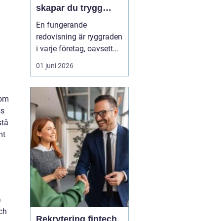
skapar du trygg
ekonomi i företaget
En fungerande
redovisning är ryggraden
i varje företag, oavsett
om verksamheten är
01 juni 2026
enmansfirma eller
medelstort aktiebolag.
När siffrorna stämmer
nom
får företagaren ett lugn i
ss
vardagen och bättre
stå
förutsä...
mt
d
å
ch
Rekrytering fintech