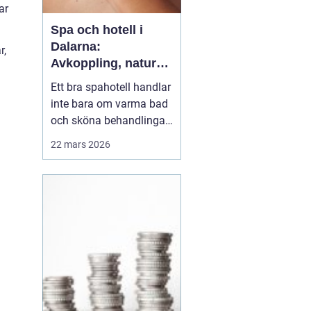
ar
Spa och hotell i
Dalarna:
r,
Avkoppling, natur
och matupplevelser
Ett bra spahotell handlar
i hjärtat av
inte bara om varma bad
landskapet
och sköna behandlingar.
Den omgivande miljön,
22 mars 2026
maten, rummen och
helhetskänslan avgör
om du verkligen går ner i
varv. I Dalarna möts
gäster av en
kombination som
&aum...