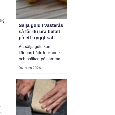
sig
Sälja guld i västerås
så får du bra betalt
på ett tryggt sätt
Att sälja guld kan
kännas både lockande
och osäkert på samma
gång. Många har en
04 mars 2026
gammal ring i byrålådan,
ett armband som gått av
eller smycken från ett
dödsbo som ingen
använder. Värdet kan
vara allt från några
v
hundralappar till
r,
tiotusentals kronor. ...