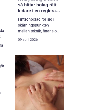
så hittar bolag rätt
ledare i en reglerad
tillväxtbransch
Fintechbolag rör sig i
skärningspunkten
nda
mellan teknik, finans och
.
reglering. Tempot är
09 april 2026
högt, investerare ställer
ra
krav på tillväxt och
myndigheter skärper
tillsynen. I den miljön blir
gör
rekrytering fint...
å