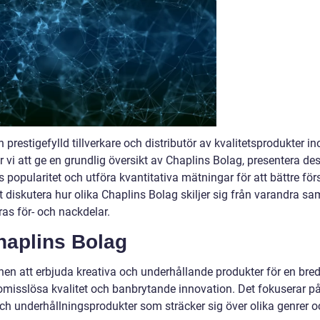
prestigefylld tillverkare och distributör av kvalitetsprodukter i
 vi att ge en grundlig översikt av Chaplins Bolag, presentera de
s popularitet och utföra kvantitativa mätningar för att bättre för
diskutera hur olika Chaplins Bolag skiljer sig från varandra sa
as för- och nackdelar.
haplins Bolag
n att erbjuda kreativa och underhållande produkter för en bre
romisslösa kvalitet och banbrytande innovation. Det fokuserar p
och underhållningsprodukter som sträcker sig över olika genrer o