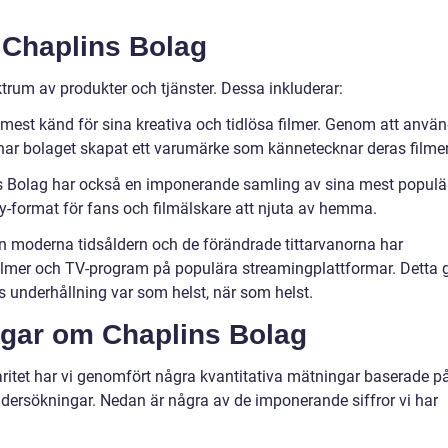
 Chaplins Bolag
ktrum av produkter och tjänster. Dessa inkluderar:
 mest känd för sina kreativa och tidlösa filmer. Genom att anvä
har bolaget skapat ett varumärke som kännetecknar deras filmer
ns Bolag har också en imponerande samling av sina mest populä
ay-format för fans och filmälskare att njuta av hemma.
en moderna tidsåldern och de förändrade tittarvanorna har
filmer och TV-program på populära streamingplattformar. Detta 
ras underhållning var som helst, när som helst.
ngar om Chaplins Bolag
aritet har vi genomfört några kvantitativa mätningar baserade p
ndersökningar. Nedan är några av de imponerande siffror vi har