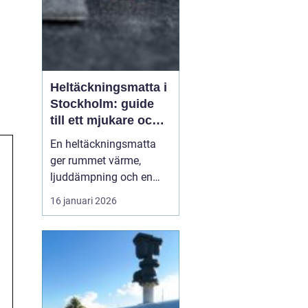
Heltäckningsmatta i
Stockholm: guide
till ett mjukare och
tystare hem
En heltäckningsmatta
ger rummet värme,
ljuddämpning och en
ombonad känsla som få
16 januari 2026
andra golv gör. I
Stockholm, där många
bor i lägenhet med
lyhörda golv och hårda
ytskikt, har intresset fö...