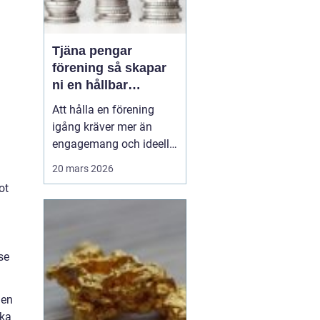
Tjäna pengar
förening så skapar
ni en hållbar
föreningskassa
Att hålla en förening
igång kräver mer än
engagemang och ideella
krafter. Träningsläger,
20 mars 2026
cuper, material, hyror och
ot
resor kostar pengar.
Samtidigt har många
styrelser och ledare ont
om tid och vill undvika
se
krångliga upplägg.
Därför söker många
efter ...
gen
ska