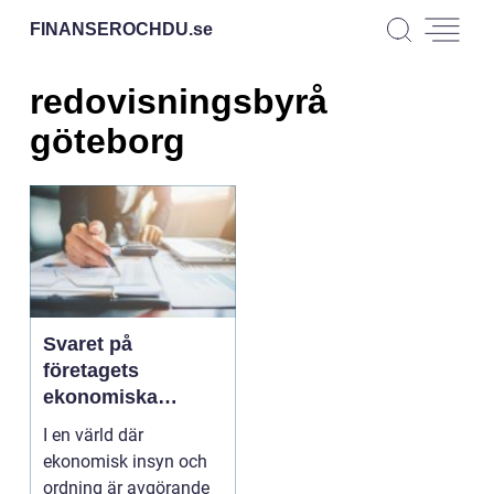
FINANSEROCHDU.
se
redovisningsbyrå
göteborg
Svaret på
företagets
ekonomiska
utmaningar:
I en värld där
professionell
ekonomisk insyn och
redovisning i
ordning är avgörande