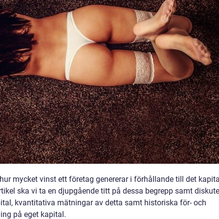
ur mycket vinst ett företag genererar i förhållande till det kapita
tikel ska vi ta en djupgående titt på dessa begrepp samt diskut
ital, kvantitativa mätningar av detta samt historiska för- och
ing på eget kapital.