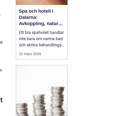
Spa och hotell i
å
Dalarna:
Avkoppling, natur
och matupplevelser
Ett bra spahotell handlar
i hjärtat av
inte bara om varma bad
landskapet
et
och sköna behandlingar.
Den omgivande miljön,
22 mars 2026
maten, rummen och
helhetskänslan avgör
om du verkligen går ner i
en
varv. I Dalarna möts
gäster av en
kombination som
&aum...
t