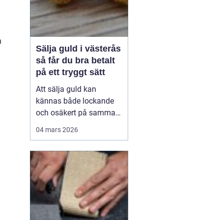
n
Sälja guld i västerås
så får du bra betalt
på ett tryggt sätt
Att sälja guld kan
kännas både lockande
och osäkert på samma
gång. Många har en
04 mars 2026
gammal ring i byrålådan,
ett armband som gått av
eller smycken från ett
dödsbo som ingen
använder. Värdet kan
vara allt från några
hundralappar till
tiotusentals kronor. ...