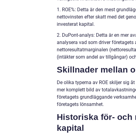
1. ROE%: Detta är den mest grundlä
nettovinsten efter skatt med det geno
investerat kapital.
2. DuPont-analys: Detta är en mer av
analysera vad som driver företagets a
nettoresultatmarginalen (nettoresult
(intäkter som andel av tillgångar) och
Skillnader mellan o
De olika typerna av ROE skiljer sig å
mer komplett bild av totalavkastnin
företagets grundläggande verksamhet o
företagets lönsamhet.
Historiska för- oc
kapital