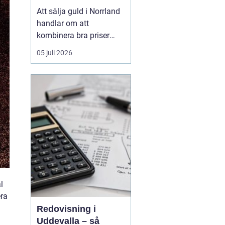
Att sälja guld i Norrland
handlar om att
kombinera bra priser
med trygghet och
05 juli 2026
enkelhet, oavsett om du
bor i en större kuststad
eller på en mindre ort i
inlandet. De långa
avstånden i norra
Sverige har tidigare gjort
gulda...
l
era
Redovisning i
Uddevalla – så