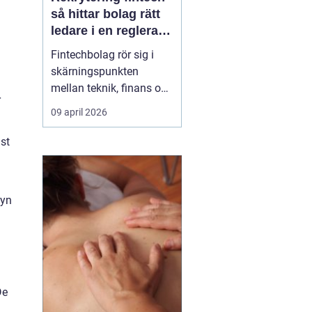
så hittar bolag rätt
ledare i en reglerad
tillväxtbransch
Fintechbolag rör sig i
skärningspunkten
mellan teknik, finans och
r
reglering. Tempot är
09 april 2026
högt, investerare ställer
krav på tillväxt och
st
myndigheter skärper
tillsynen. I den miljön blir
rekrytering fint...
syn
De