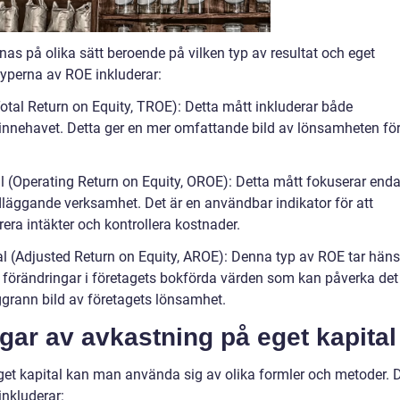
as på olika sätt beroende på vilken typ av resultat och eget
yperna av ROE inkluderar:
Total Return on Equity, TROE): Detta mått inkluderar både
ieinnehavet. Detta ger en mer omfattande bild av lönsamheten fö
al (Operating Return on Equity, OROE): Detta mått fokuserar enda
dläggande verksamhet. Det är en användbar indikator för att
ra intäkter och kontrollera kostnader.
al (Adjusted Return on Equity, AROE): Denna typ av ROE tar hän
er förändringar i företagets bokförda värden som kan påverka det
oggrann bild av företagets lönsamhet.
gar av avkastning på eget kapital
eget kapital kan man använda sig av olika formler och metoder. 
inkluderar: