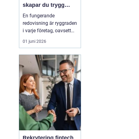
skapar du trygg
ekonomi i företaget
En fungerande
redovisning är ryggraden
i varje företag, oavsett
om verksamheten är
01 juni 2026
enmansfirma eller
medelstort aktiebolag.
När siffrorna stämmer
får företagaren ett lugn i
vardagen och bättre
förutsä...
Rekrytering fintech