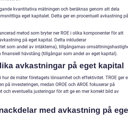
ggande kvantitativa mätningen och beräknas genom att dela
msnittliga eget kapitalet. Detta ger en procentuell avkastning p
ancerad metod som bryter ner ROE i olika komponenter för att
vkastning på eget kapital. Detta inkluderar
atet som andel av intäkterna), tillgångarnas omsättningshastigh
 finansiell hävstång (tillgångar som andel av eget kapital).
lika avkastningar på eget kapital
t i hur de mäter företagets lönsamhet och effektivitet. TROE ger 
gen på investeringen, medan OROE och AROE fokuserar på
ch eventuella justeringar för att ge en mer korrekt bild av
h nackdelar med avkastning på ege