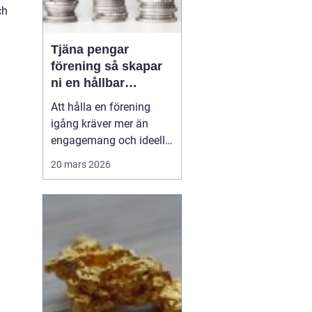
ch
Tjäna pengar
förening så skapar
ni en hållbar
föreningskassa
Att hålla en förening
igång kräver mer än
engagemang och ideella
krafter. Träningsläger,
20 mars 2026
cuper, material, hyror och
resor kostar pengar.
Samtidigt har många
styrelser och ledare ont
om tid och vill undvika
krångliga upplägg.
Därför söker många
efter ...