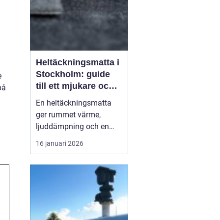
Heltäckningsmatta i
Stockholm: guide
e
till ett mjukare och
på
tystare hem
En heltäckningsmatta
ger rummet värme,
ljuddämpning och en
ombonad känsla som få
16 januari 2026
andra golv gör. I
Stockholm, där många
bor i lägenhet med
lyhörda golv och hårda
ytskikt, har intresset fö...