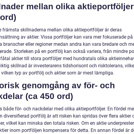
lnader mellan olika aktieportföljer
ord)
 främsta skillnaderna mellan olika aktieportföljer är deras
ättning av aktier. Vissa portföljer kan vara mer fokuserade på
ka branscher eller regioner medan andra kan vara bredare och m
ierade. Storleken på en portfölj kan också variera, från mindre por
fåtal aktier till stora portföljer med hundratals olika aktieinneha
ktig skillnad är investerarens tidshorisont och risktolerans, vilk
vilken typ av portfölj och aktier som är mest lämpliga.
torisk genomgång av för- och
delar (ca 450 ord)
s både för- och nackdelar med olika aktieportföljer. En fördel me
 diversifierad portfölj är att risken kan spridas över flera aktier
er, vilket kan minska den totala risken. Om en aktie underpreste
ktier inom portföljen kompensera för detta. En annan fördel är 