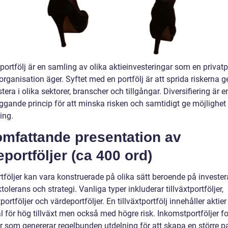
portfölj är en samling av olika aktieinvesteringar som en privat
 organisation äger. Syftet med en portfölj är att sprida riskerna
stera i olika sektorer, branscher och tillgångar. Diversifiering är e
gande princip för att minska risken och samtidigt ge möjlighet t
ing.
omfattande presentation av
eportföljer (ca 400 ord)
rtföljer kan vara konstruerade på olika sätt beroende på investe
ktolerans och strategi. Vanliga typer inkluderar tillväxtportföljer,
ortföljer och värdeportföljer. En tillväxtportfölj innehåller aktie
l för hög tillväxt men också med högre risk. Inkomstportföljer f
er som genererar regelbunden utdelning för att skapa en större p