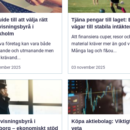
ide till att välja rätt
Tjäna pengar till laget:
visningsbyrå i
vägar till stabila intäkte
kholm
Att finansiera cuper, resor oc
iva företag kan vara både
material kräver mer än god vi
ande och utmanande men
Många lag och f&ou...
krävand...
ember 2025
03 november 2025
visningsbyrå i
Köpa aktiebolag: Viktigt
borg – ekonomiskt stöd
veta