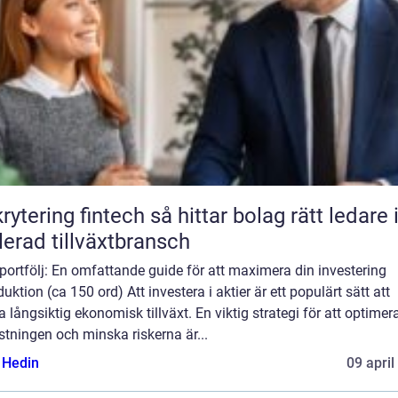
ng fintech så hittar bolag rätt ledare i en
lerad tillväxtbransch
portfölj: En omfattande guide för att maximera din investering
duktion (ca 150 ord) Att investera i aktier är ett populärt sätt att
 långsiktig ekonomisk tillväxt. En viktig strategi för att optimer
tningen och minska riskerna är...
s Hedin
09 april