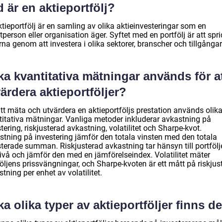
 är en aktieportfölj?
tieportfölj är en samling av olika aktieinvesteringar som en
tperson eller organisation äger. Syftet med en portfölj är att spr
rna genom att investera i olika sektorer, branscher och tillgångar
ka kvantitativa mätningar används för a
ärdera aktieportföljer?
att mäta och utvärdera en aktieportföljs prestation används olik
titativa mätningar. Vanliga metoder inkluderar avkastning på
tering, riskjusterad avkastning, volatilitet och Sharpe-kvot.
stning på investering jämför den totala vinsten med den totala
sterade summan. Riskjusterad avkastning tar hänsyn till portföl
nivå och jämför den med en jämförelseindex. Volatilitet mäter
öljens prissvängningar, och Sharpe-kvoten är ett mått på riskjus
tning per enhet av volatilitet.
ka olika typer av aktieportföljer finns d