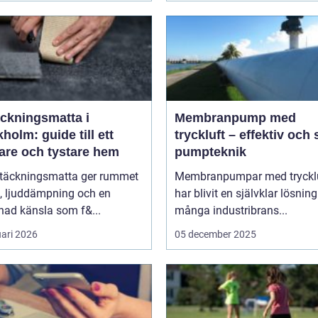
äckningsmatta i
Membranpump med
holm: guide till ett
tryckluft – effektiv och
are och tystare hem
pumpteknik
ltäckningsmatta ger rummet
Membranpumpar med tryckl
, ljuddämpning och en
har blivit en självklar lösnin
ad känsla som f&...
många industribrans...
uari 2026
05 december 2025