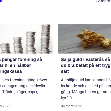
n
22 mars
 pengar förening så
Sälja guld i västerås så får
r ni en hållbar
du bra betalt på ett tryg
ningskassa
sätt
lla en förening igång kräver
Att sälja guld kan kännas b
n engagemang och ideella
lockande och osäkert på s
r. Träningsläger, cuper,
gång. Många har en gammal 
.
byrålå...
s 2026
04 mars 2026