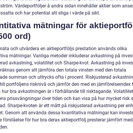
ström. Värdeportföljer å andra sidan innehåller aktier som anse
ssatta och har potential att stiga i värde på sikt.
titativa mätningar för aktieportfö
500 ord)
 mäta och utvärdera en aktieportföljs prestation används olika
ativa mätningar. Vanliga metoder inkluderar avkastning på invest
erad avkastning, volatilitet och Sharpe-kvot. Avkastning på inves
eräknas genom att jämföra den totala vinsten med den totala
rade summan och uttrycks ofta i procent. Riskjusterad avkastnin
ill portföljens risknivå och jämför den med en jämförelseindex f
ur bra avkastningen är i förhållande till risktagande. Volatilite
jens prissvängningar över tiden och kan visa på hur mycket risk 
ad. Sharpe-kvoten är ett mått på riskjusterad avkastning per enh
itet. Genom att använda dessa kvantitativa mätningar kan investe
e förståelse för hur bra deras aktieportfölj presterar jämfört med
den.