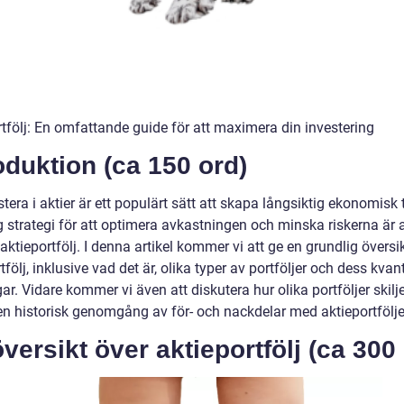
rtfölj: En omfattande guide för att maximera din investering
oduktion (ca 150 ord)
stera i aktier är ett populärt sätt att skapa långsiktig ekonomisk t
g strategi för att optimera avkastningen och minska riskerna är a
aktieportfölj. I denna artikel kommer vi att ge en grundlig översi
tfölj, inklusive vad det är, olika typer av portföljer och dess kvan
r. Vidare kommer vi även att diskutera hur olika portföljer skilje
en historisk genomgång av för- och nackdelar med aktieportfölje
versikt över aktieportfölj (ca 300