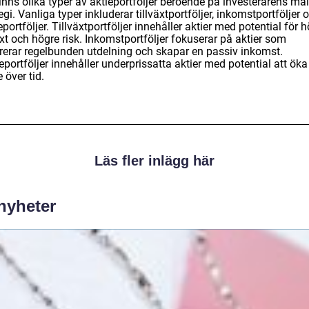
inns olika typer av aktieportföljer beroende på investerarens må
egi. Vanliga typer inkluderar tillväxtportföljer, inkomstportföljer 
portföljer. Tillväxtportföljer innehåller aktier med potential för 
äxt och högre risk. Inkomstportföljer fokuserar på aktier som
rerar regelbunden utdelning och skapar en passiv inkomst.
portföljer innehåller underprissatta aktier med potential att öka 
 över tid.
Läs fler inlägg här
 nyheter