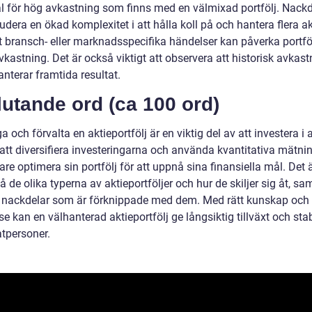
al för hög avkastning som finns med en välmixad portfölj. Nackd
udera en ökad komplexitet i att hålla koll på och hantera flera akt
t bransch- eller marknadsspecifika händelser kan påverka portfö
vkastning. Det är också viktigt att observera att historisk avkast
anterar framtida resultat.
utande ord (ca 100 ord)
a och förvalta en aktieportfölj är en viktig del av att investera i a
tt diversifiera investeringarna och använda kvantitativa mätni
are optimera sin portfölj för att uppnå sina finansiella mål. Det ä
tå de olika typerna av aktieportföljer och hur de skiljer sig åt, sa
h nackdelar som är förknippade med dem. Med rätt kunskap och
se kan en välhanterad aktieportfölj ge långsiktig tillväxt och stab
atpersoner.