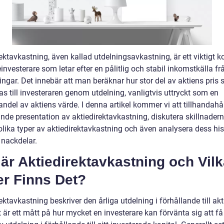
ektavkastning, även kallad utdelningsavkastning, är ett viktigt 
einvesterare som letar efter en pålitlig och stabil inkomstkälla fr
ingar. Det innebär att man beräknar hur stor del av aktiens pris
as till investeraren genom utdelning, vanligtvis uttryckt som en
ndel av aktiens värde. I denna artikel kommer vi att tillhandahå
nde presentation av aktiedirektavkastning, diskutera skillnader
olika typer av aktiedirektavkastning och även analysera dess his
 nackdelar.
är Aktiedirektavkastning och Vil
er Finns Det?
ektavkastning beskriver den årliga utdelning i förhållande till ak
t är ett mått på hur mycket en investerare kan förvänta sig att få