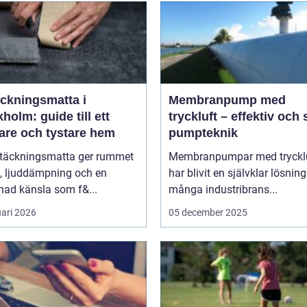
äckningsmatta i
Membranpump med
holm: guide till ett
tryckluft – effektiv och
are och tystare hem
pumpteknik
ltäckningsmatta ger rummet
Membranpumpar med tryckl
, ljuddämpning och en
har blivit en självklar lösnin
ad känsla som f&...
många industribrans...
uari 2026
05 december 2025