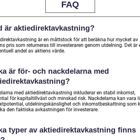
FAQ
 är aktiedirektavkastning?
edirektavkastning är en måttstock för att beräkna hur mycket av
ns pris som returneras till investeraren genom utdelning. Det är 
ntuell andel av aktiens värde.
ka är för- och nackdelarna med
tiedirektavkastning?
elarna med aktiedirektavkastning inkluderar en stabil inkomst,
tial för kapitaltillväxt och minskad risk. Nackdelarna kan vara 
växtpotential, utdelningskänslighet och inkomstbeskattning som 
ka den faktiska avkastningen för investerare.
ka typer av aktiedirektavkastning finns
t?