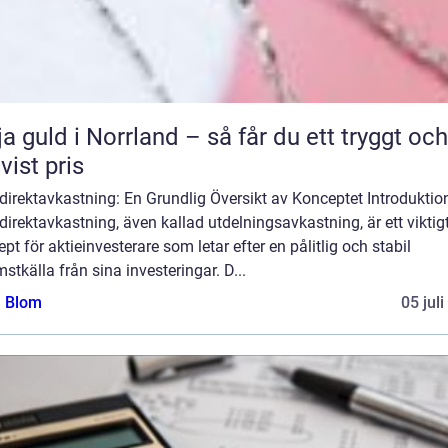
ja guld i Norrland – så får du ett tryggt och
tvist pris
direktavkastning: En Grundlig Översikt av Konceptet Introduktio
direktavkastning, även kallad utdelningsavkastning, är ett viktig
pt för aktieinvesterare som letar efter en pålitlig och stabil
stkälla från sina investeringar. D...
a Blom
05 jul