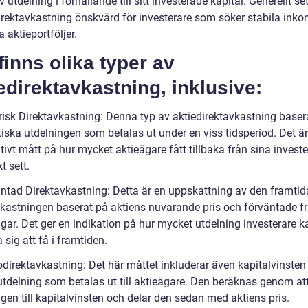
v utdelning i förhållande till sitt investerade kapital. Generellt set
irektavkastning önskvärd för investerare som söker stabila inko
a aktieportföljer.
finns olika typer av
edirektavkastning, inklusive:
orisk Direktavkastning: Denna typ av aktiedirektavkastning base
iska utdelningen som betalas ut under en viss tidsperiod. Det är
tivt mått på hur mycket aktieägare fått tillbaka från sina invest
t sett.
äntad Direktavkastning: Detta är en uppskattning av den framtid
vkastningen baserat på aktiens nuvarande pris och förväntade f
gar. Det ger en indikation på hur mycket utdelning investerare k
 sig att få i framtiden.
odirektavkastning: Det här måttet inkluderar även kapitalvinsten i
 utdelning som betalas ut till aktieägare. Den beräknas genom at
gen till kapitalvinsten och delar den sedan med aktiens pris.