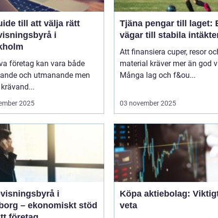
ide till att välja rätt
Tjäna pengar till laget:
visningsbyrå i
vägar till stabila intäkte
kholm
Att finansiera cuper, resor oc
iva företag kan vara både
material kräver mer än god vi
ande och utmanande men
Många lag och f&ou...
krävand...
ember 2025
03 november 2025
visningsbyrå i
Köpa aktiebolag: Viktigt
borg – ekonomiskt stöd
veta
itt företag