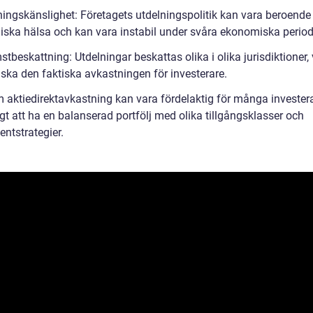
ningskänslighet: Företagets utdelningspolitik kan vara beroende
ska hälsa och kan vara instabil under svåra ekonomiska period
tbeskattning: Utdelningar beskattas olika i olika jurisdiktioner, 
ska den faktiska avkastningen för investerare.
 aktiedirektavkastning kan vara fördelaktig för många investera
igt att ha en balanserad portfölj med olika tillgångsklasser och
ntstrategier.