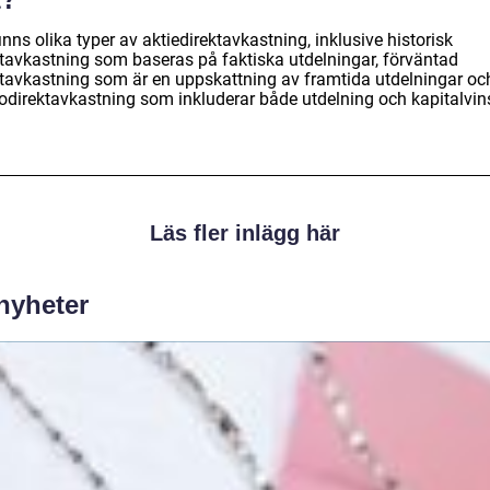
inns olika typer av aktiedirektavkastning, inklusive historisk
ktavkastning som baseras på faktiska utdelningar, förväntad
ktavkastning som är en uppskattning av framtida utdelningar oc
todirektavkastning som inkluderar både utdelning och kapitalvins
Läs fler inlägg här
 nyheter