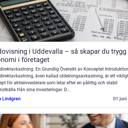
ovisning i Uddevalla – så skapar du trygg
nomi i företaget
direktavkastning: En Grundlig Översikt av Konceptet Introduktio
direktavkastning, även kallad utdelningsavkastning, är ett viktig
pt för aktieinvesterare som letar efter en pålitlig och stabil
stkälla från sina investeringar. D...
n Lindgren
01 juni