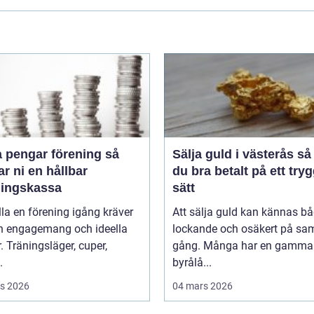
 pengar förening så
Sälja guld i västerås så får
r ni en hållbar
du bra betalt på ett tryg
ningskassa
sätt
lla en förening igång kräver
Att sälja guld kan kännas b
n engagemang och ideella
lockande och osäkert på s
r. Träningsläger, cuper,
gång. Många har en gammal 
.
byrålå...
s 2026
04 mars 2026