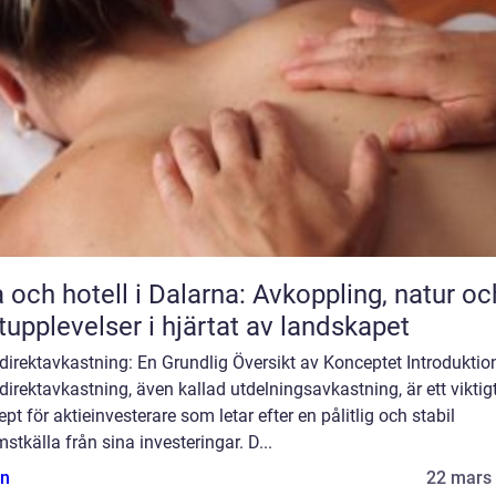
 och hotell i Dalarna: Avkoppling, natur oc
upplevelser i hjärtat av landskapet
direktavkastning: En Grundlig Översikt av Konceptet Introduktio
direktavkastning, även kallad utdelningsavkastning, är ett viktig
pt för aktieinvesterare som letar efter en pålitlig och stabil
stkälla från sina investeringar. D...
n
22 mars