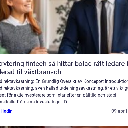
ng fintech så hittar bolag rätt ledare i en
lerad tillväxtbransch
direktavkastning: En Grundlig Översikt av Konceptet Introduktio
direktavkastning, även kallad utdelningsavkastning, är ett viktig
pt för aktieinvesterare som letar efter en pålitlig och stabil
stkälla från sina investeringar. D...
s Hedin
09 april